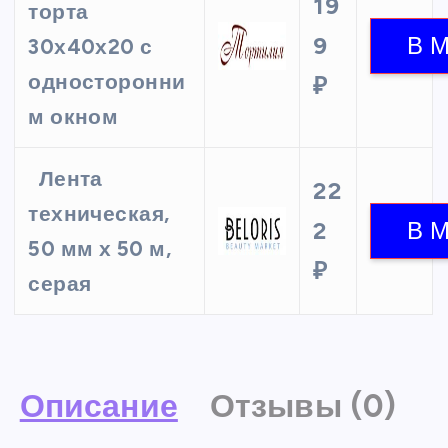
19
торта
9
30х40х20 с
односторонни
₽
м окном
Лента
22
техническая,
2
50 мм х 50 м,
₽
серая
Описание
Отзывы (0)