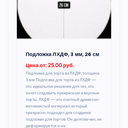
п
о
з
а
Подложка ЛХДФ, 3 мм, 26 см
п
Цена от: 25.00 руб.
и
Подложка для торта из ЛХДФ, толщина
3 мм Подложка для торта из ЛХДФ —
с
это идеальное решение для тех, кто
хочет создавать прекрасные и вкусные
я
торты. ЛХДФ — это плотный древесно-
волокнистый материал, который
прекрасно подходит для создания
м
подложек для тортов. Он долговечен, не
деформируется и не…