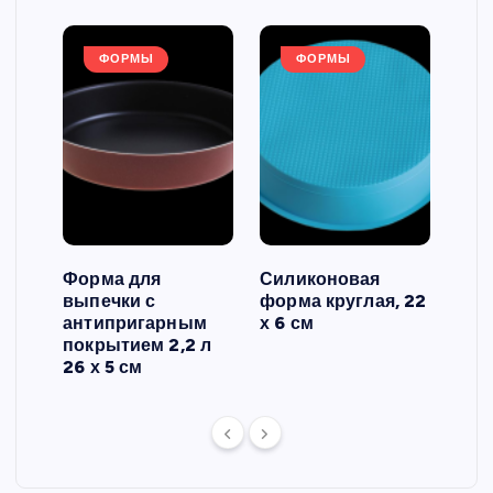
ФОРМЫ
ФОРМЫ
Форма для
Силиконовая
Сил
выпечки с
форма круглая, 22
фор
антипригарным
х 6 см
вып
 3
покрытием 2,2 л
риф
26 х 5 см