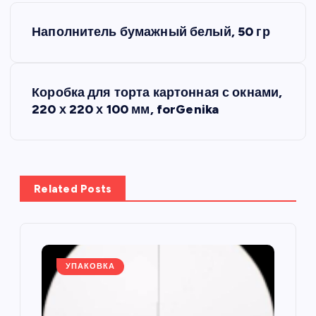
Н
Наполнитель бумажный белый, 50 гр
а
в
Коробка для торта картонная с окнами,
220 х 220 х 100 мм, forGenika
и
г
а
Related Posts
ц
и
УПАКОВКА
я