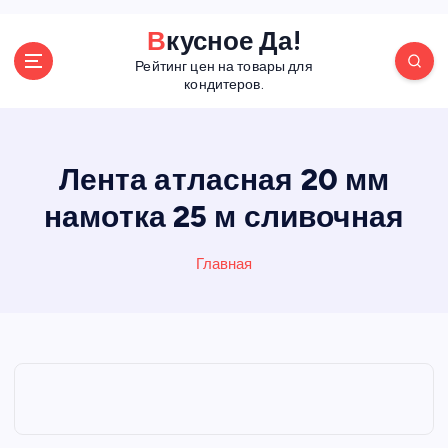
П
Вкусное Да!
е
Рейтинг цен на товары для
р
кондитеров.
е
й
т
и
Лента атласная 20 мм
к
намотка 25 м сливочная
с
о
д
Главная
е
р
ж
а
н
и
ю