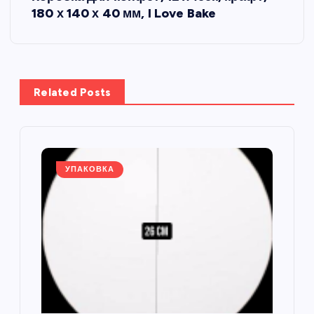
и
180 х 140 х 40 мм, I Love Bake
г
а
Related Posts
ц
и
я
УПАКОВКА
п
о
з