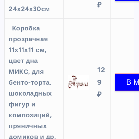
₽
24х24х30см
Коробка
прозрачная
11х11х11 см,
цвет дна
12
МИКС, для
9
бенто-торта,
шоколадных
₽
фигур и
композиций,
пряничных
домиков и др.