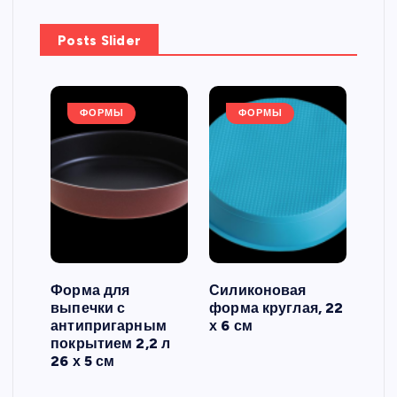
Posts Slider
ФОРМЫ
ФОРМЫ
Форма для
Силиконовая
Сил
выпечки с
форма круглая, 22
фор
антипригарным
х 6 см
вып
 3
покрытием 2,2 л
риф
26 х 5 см