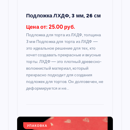
а
п
Подложка ЛХДФ, 3 мм, 26 см
и
Цена от: 25.00 руб.
Подложка для торта из ЛХДФ, толщина
с
3 мм Подложка для торта из ЛХДФ —
это идеальное решение для тех, кто
я
хочет создавать прекрасные и вкусные
торты. ЛХДФ — это плотный древесно-
м
волокнистый материал, который
прекрасно подходит для создания
подложек для тортов. Он долговечен, не
деформируется и не…
УПАКОВКА