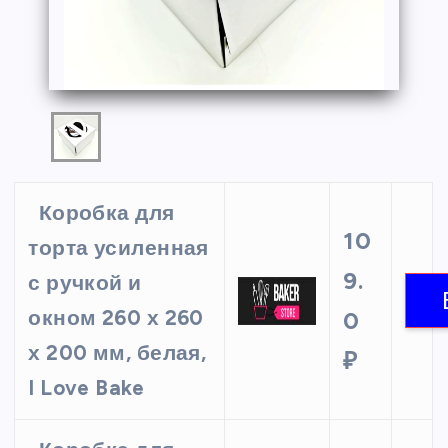
Коробка для
10
торта усиленная
9.
с ручкой и
окном 260 х 260
0
х 200 мм, белая,
₽
I Love Bake