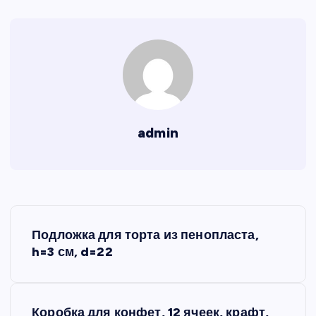
admin
Н
Подложка для торта из пенопласта,
а
h=3 см, d=22
в
Коробка для конфет, 12 ячеек, крафт,