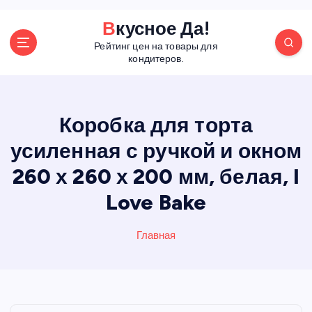
П
Вкусное Да!
е
Рейтинг цен на товары для
р
кондитеров.
е
й
т
и
Коробка для торта
к
усиленная с ручкой и окном
с
о
260 х 260 х 200 мм, белая, I
д
е
Love Bake
р
ж
Главная
а
н
и
ю