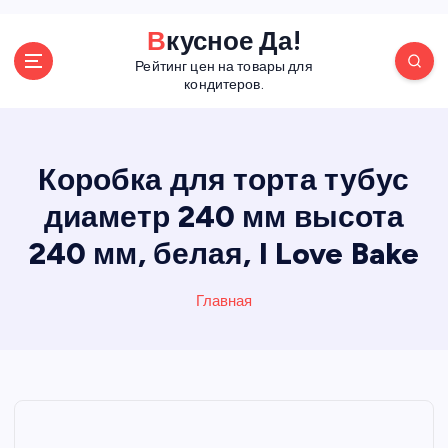
П
Вкусное Да!
е
Рейтинг цен на товары для
р
кондитеров.
е
й
т
и
Коробка для торта тубус
к
диаметр 240 мм высота
с
о
240 мм, белая, I Love Bake
д
е
р
Главная
ж
а
н
и
ю