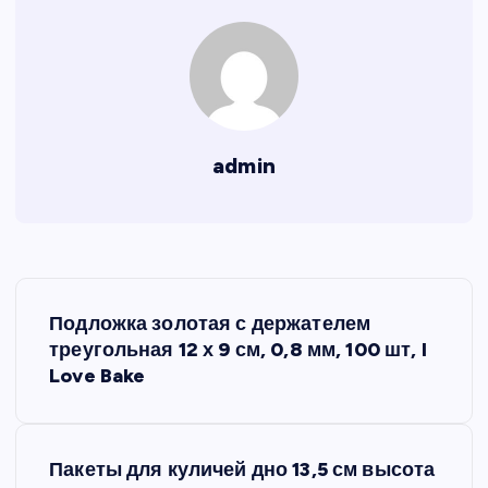
admin
Н
Подложка золотая с держателем
а
треугольная 12 х 9 см, 0,8 мм, 100 шт, I
Love Bake
в
и
Пакеты для куличей дно 13,5 см высота