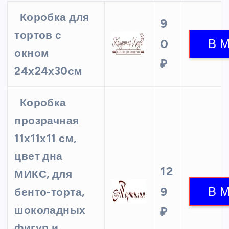
Коробка для
9
тортов с
0
окном
₽
24х24х30см
Коробка
прозрачная
11х11х11 см,
цвет дна
12
МИКС, для
9
бенто-торта,
шоколадных
₽
фигур и