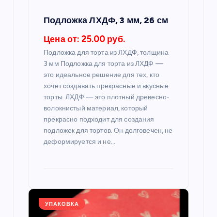
п
Подложка ЛХДФ, 3 мм, 26 см
и
Цена от: 25.00 руб.
с
Подложка для торта из ЛХДФ, толщина
3 мм Подложка для торта из ЛХДФ —
я
это идеальное решение для тех, кто
хочет создавать прекрасные и вкусные
м
торты. ЛХДФ — это плотный древесно-
волокнистый материал, который
прекрасно подходит для создания
подложек для тортов. Он долговечен, не
деформируется и не…
УПАКОВКА