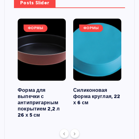
Posts Slider
ФОРМЫ
ФОРМЫ
Форма для
Силиконовая
Сил
выпечки с
форма круглая, 22
фор
антипригарным
х 6 см
вып
 3
покрытием 2,2 л
риф
26 х 5 см