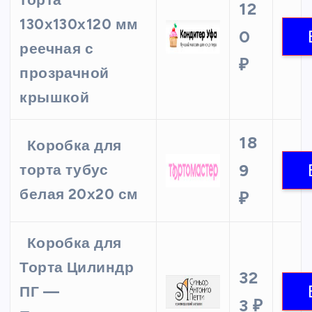
торта
12
130х130х120 мм
0
реечная с
₽
прозрачной
крышкой
18
Коробка для
9
торта тубус
белая 20х20 см
₽
Коробка для
Торта Цилиндр
32
ПГ —
3 ₽