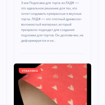
с
3 мм Подложка для торта из ЛХДФ —
это идеальное решение для тех, кто
я
хочет создавать прекрасные и вкусные
торты. ЛХДФ — это плотный древесно-
м
волокнистый материал, который
прекрасно подходит для создания
подложек для тортов. Он долговечен, не
деформируется и не…
УПАКОВКА