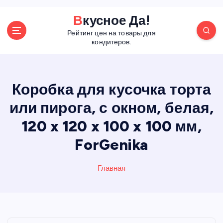
П
Вкусное Да!
е
Рейтинг цен на товары для
р
кондитеров.
е
й
т
и
Коробка для кусочка торта
к
или пирога, с окном, белая,
с
о
120 x 120 x 100 x 100 мм,
д
е
ForGenika
р
ж
Главная
а
н
и
ю