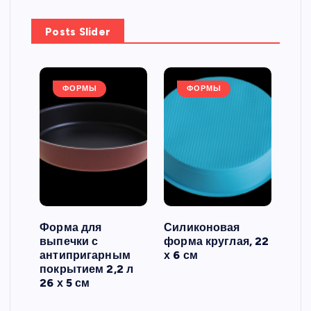
Posts Slider
ФОРМЫ
ФОРМЫ
Форма для
Силиконовая
Сил
выпечки с
форма круглая, 22
фор
антипригарным
х 6 см
вып
 3
покрытием 2,2 л
риф
26 х 5 см