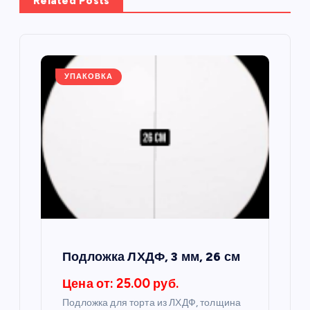
Related Posts
ц
и
я
УПАКОВКА
п
о
з
а
п
Подложка ЛХДФ, 3 мм, 26 см
и
Цена от: 25.00 руб.
Подложка для торта из ЛХДФ, толщина