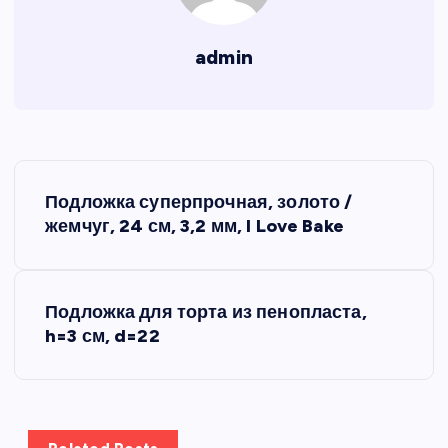
admin
Н
Подложка суперпрочная, золото /
а
жемчуг, 24 см, 3,2 мм, I Love Bake
в
Подложка для торта из пенопласта,
и
h=3 см, d=22
г
а