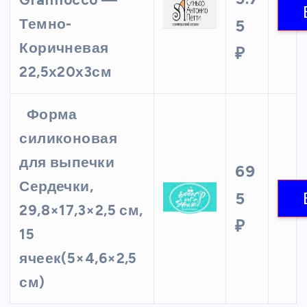
Granfiocco —
Темно-
5
Коричневая
₽
22,5х20х3см
Форма
силиконовая
для выпечки
69
Сердечки,
5
29,8×17,3×2,5 см,
₽
15
ячеек(5×4,6×2,5
см)