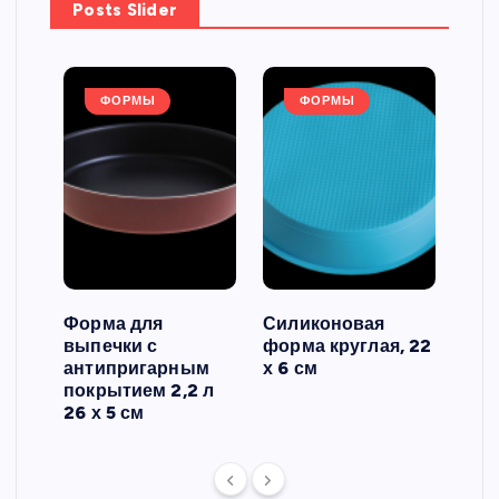
Posts Slider
ФОРМЫ
ФОРМЫ
Форма для
Силиконовая
Сил
выпечки с
форма круглая, 22
фор
антипригарным
х 6 см
вып
 3
покрытием 2,2 л
риф
26 х 5 см