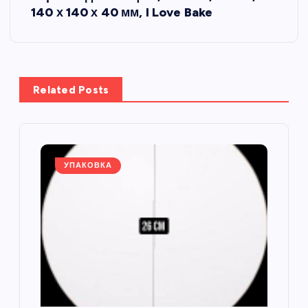
и
140 х 140 х 40 мм, I Love Bake
г
а
Related Posts
ц
и
я
УПАКОВКА
п
о
з