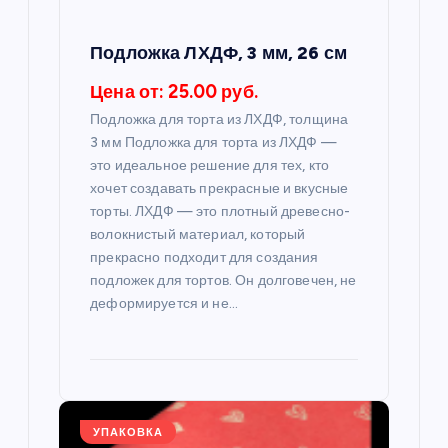
а
п
Подложка ЛХДФ, 3 мм, 26 см
и
Цена от: 25.00 руб.
Подложка для торта из ЛХДФ, толщина
с
3 мм Подложка для торта из ЛХДФ —
это идеальное решение для тех, кто
я
хочет создавать прекрасные и вкусные
торты. ЛХДФ — это плотный древесно-
м
волокнистый материал, который
прекрасно подходит для создания
подложек для тортов. Он долговечен, не
деформируется и не…
УПАКОВКА