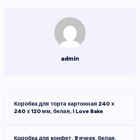
admin
Н
Коробка для торта картонная 240 х
а
240 х 120 мм, белая, I Love Bake
в
Коробка для конфет, 9 ячеек, белая,