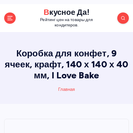
П
Вкусное Да!
е
Рейтинг цен на товары для
р
кондитеров.
е
й
т
и
Коробка для конфет, 9
к
ячеек, крафт, 140 х 140 х 40
с
о
мм, I Love Bake
д
е
р
Главная
ж
а
н
и
ю