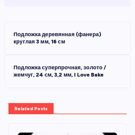
Н
Подложка деревянная (фанера)
а
круглая 3 мм, 16 см
в
Подложка суперпрочная, золото /
и
жемчуг, 24 см, 3,2 мм, I Love Bake
г
а
Related Posts
ц
и