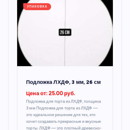
я
УПАКОВКА
п
о
з
а
п
Подложка ЛХДФ, 3 мм, 26 см
и
Цена от: 25.00 руб.
Подложка для торта из ЛХДФ, толщина
с
3 мм Подложка для торта из ЛХДФ —
это идеальное решение для тех, кто
я
хочет создавать прекрасные и вкусные
торты. ЛХДФ — это плотный древесно-