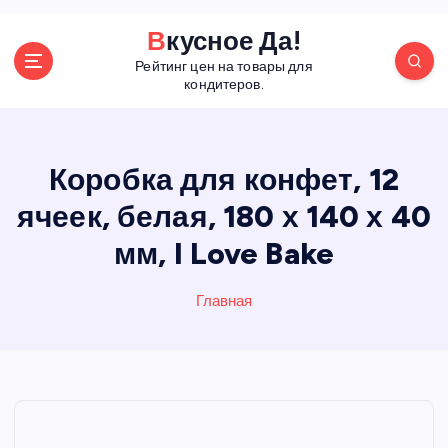
П
Вкусное Да!
е
Рейтинг цен на товары для
р
кондитеров.
е
й
т
и
Коробка для конфет, 12
к
ячеек, белая, 180 х 140 х 40
с
о
мм, I Love Bake
д
е
р
Главная
ж
а
н
и
ю