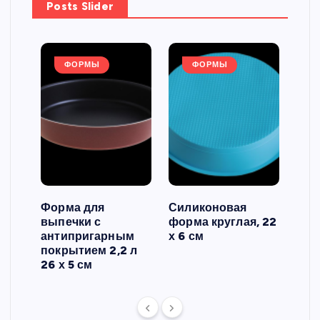
Posts Slider
ФОРМЫ
ФОРМЫ
Форма для
Силиконовая
Сил
выпечки с
форма круглая, 22
фор
антипригарным
х 6 см
вып
 3
покрытием 2,2 л
риф
26 х 5 см