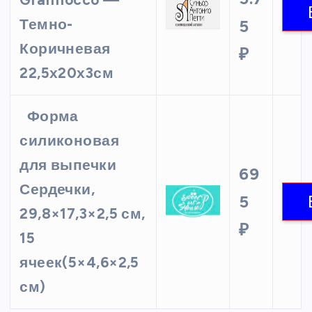
Granfiocco —
Темно-
5
Коричневая
₽
22,5х20х3см
Форма
силиконовая
для выпечки
69
Сердечки,
5
29,8×17,3×2,5 см,
₽
15
ячеек(5×4,6×2,5
см)