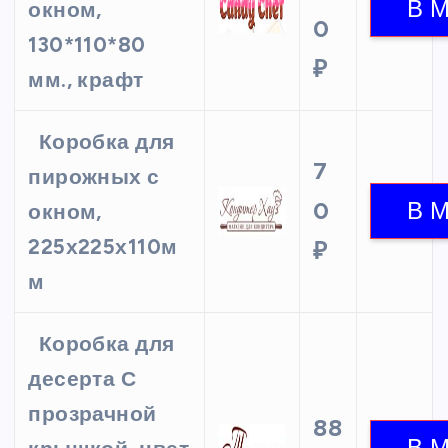
окном,
0
130*110*80
₽
мм., крафт
Коробка для
7
пирожных с
0
окном,
225х225х110м
₽
м
Коробка для
десерта С
прозрачной
88