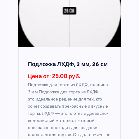
о
з
а
п
Подложка ЛХДФ, 3 мм, 26 см
и
Цена от: 25.00 руб.
с
Подложка для торта из ЛХДФ, толщина
3 мм Подложка для торта из ЛХДФ —
я
это идеальное решение для тех, кто
хочет создавать прекрасные и вкусные
м
торты. ЛХДФ — это плотный древесно-
волокнистый материал, который
прекрасно подходит для создания
подложек для тортов. Он долговечен, не