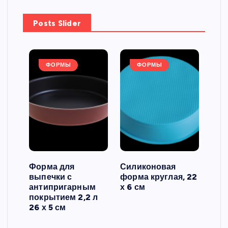
Posts Slider
ФОРМЫ
ФОРМЫ
Форма для
Силиконовая
Сил
выпечки с
форма круглая, 22
фор
антипригарным
х 6 см
вып
 3
покрытием 2,2 л
риф
26 х 5 см