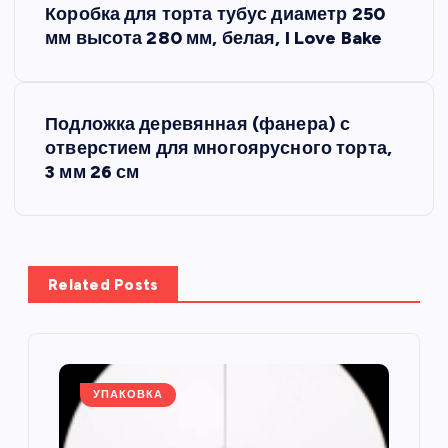
Коробка для торта тубус диаметр 250
а
мм высота 280 мм, белая, I Love Bake
в
Подложка деревянная (фанера) с
и
отверстием для многоярусного торта,
3 мм 26 см
г
а
ц
Related Posts
и
я
УПАКОВКА
п