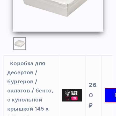
Коробка для
десертов /
бургеров /
26.
салатов / бенто,
0
с купольной
₽
крышкой 145 х