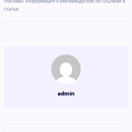
Реклама. Информация о рекламодателе по ссылкам в
статье.
admin
Н