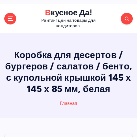
П
Вкусное Да!
е
Рейтинг цен на товары для
р
кондитеров.
е
й
т
и
Коробка для десертов /
к
бургеров / салатов / бенто,
с
о
с купольной крышкой 145 х
д
е
145 х 85 мм, белая
р
ж
Главная
а
н
и
ю