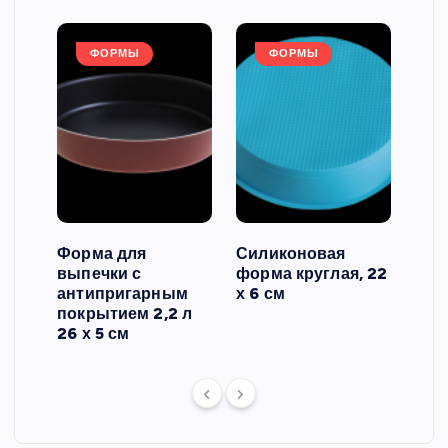
ФОРМЫ
ФОРМЫ
Форма для
Силиконовая
Сил
выпечки с
форма круглая, 22
фор
антипригарным
х 6 см
вып
 3
покрытием 2,2 л
риф
26 х 5 см