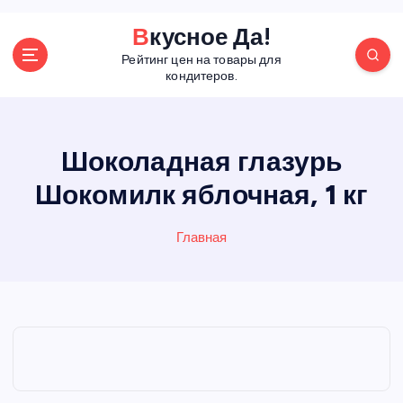
П
Вкусное Да!
е
Рейтинг цен на товары для
р
кондитеров.
е
й
т
и
Шоколадная глазурь
к
Шокомилк яблочная, 1 кг
с
о
д
Главная
е
р
ж
а
н
и
ю