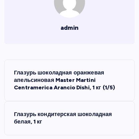
admin
Н
Глазурь шоколадная оранжевая
а
апельсиновая Master Martini
Centramerica Arancio Dishi, 1 кг (1/5)
в
и
Глазурь кондитерская шоколадная
белая, 1 кг
г