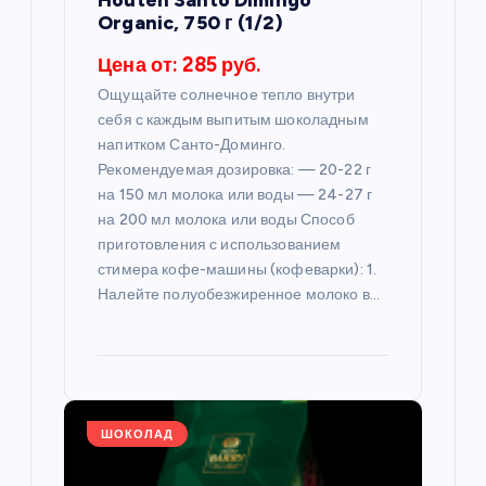
и
Organic, 750 г (1/2)
с
Цена от: 285 руб.
я
Ощущайте солнечное тепло внутри
себя с каждым выпитым шоколадным
напитком Санто-Доминго.
м
Рекомендуемая дозировка: — 20-22 г
на 150 мл молока или воды — 24-27 г
на 200 мл молока или воды Способ
приготовления с использованием
стимера кофе-машины (кофеварки): 1.
Налейте полуобезжиренное молоко в…
ШОКОЛАД