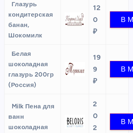
Глазурь
12
кондитерская
0
банан,
₽
Шокомилк
Белая
19
шоколадная
9
глазурь 200гр
₽
(Россия)
2
Milk Пена для
0
ванн
шоколадная
2