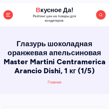
П
Вкусное Да!
е
Рейтинг цен на товары для
р
кондитеров.
е
й
т
и
Глазурь шоколадная
к
оранжевая апельсиновая
с
о
Master Martini Centramerica
д
е
Arancio Dishi, 1 кг (1/5)
р
ж
Главная
а
н
и
ю