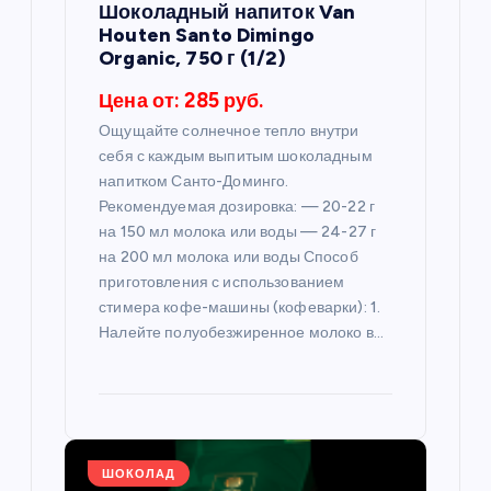
п
Шоколадный напиток Van
Houten Santo Dimingo
и
Organic, 750 г (1/2)
Цена от: 285 руб.
с
Ощущайте солнечное тепло внутри
себя с каждым выпитым шоколадным
я
напитком Санто-Доминго.
Рекомендуемая дозировка: — 20-22 г
м
на 150 мл молока или воды — 24-27 г
на 200 мл молока или воды Способ
приготовления с использованием
стимера кофе-машины (кофеварки): 1.
Налейте полуобезжиренное молоко в…
ШОКОЛАД