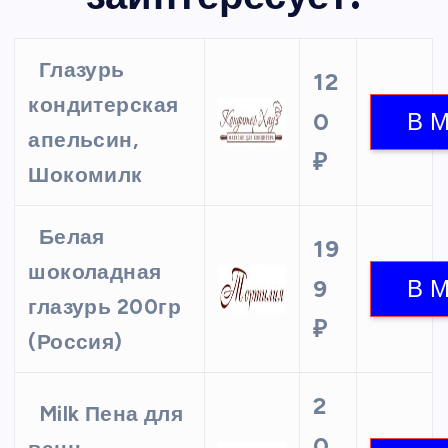
Глазурь
12
кондитерская
0
апельсин,
₽
Шокомилк
Белая
19
шоколадная
9
глазурь 200гр
₽
(Россия)
2
Milk Пена для
0