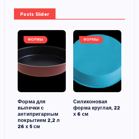
Posts Slider
ФОРМЫ
ФОРМЫ
Форма для
Силиконовая
Сил
выпечки с
форма круглая, 22
фор
антипригарным
х 6 см
вып
 3
покрытием 2,2 л
риф
26 х 5 см