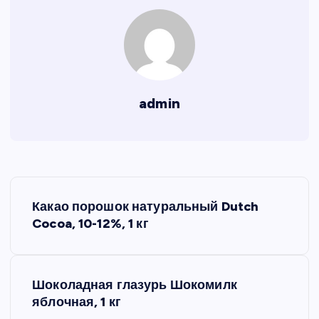
admin
Н
Какао порошок натуральный Dutch
а
Cocoa, 10-12%, 1 кг
в
Шоколадная глазурь Шокомилк
и
яблочная, 1 кг