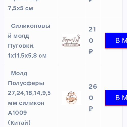
7,5х5 см
Силиконовы
21
й молд
0
Пуговки,
₽
1х11,5х5,8 см
Молд
Полусферы
26
27,24,18,14,9,5
0
мм силикон
₽
А1009
(Китай)