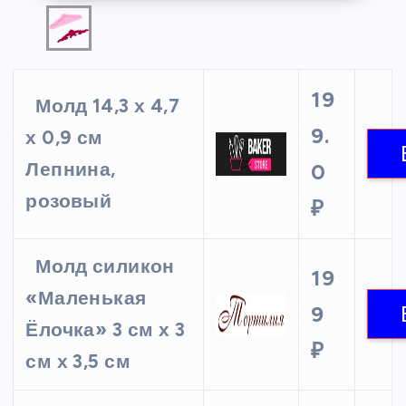
19
Молд 14,3 х 4,7
9.
х 0,9 см
Лепнина,
0
розовый
₽
Молд силикон
19
«Маленькая
9
Ёлочка» 3 см х 3
₽
см х 3,5 см