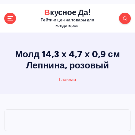
П
Вкусное Да!
е
Рейтинг цен на товары для
р
кондитеров.
е
й
т
и
Молд 14,3 х 4,7 х 0,9 см
к
Лепнина, розовый
с
о
д
Главная
е
р
ж
а
н
и
ю