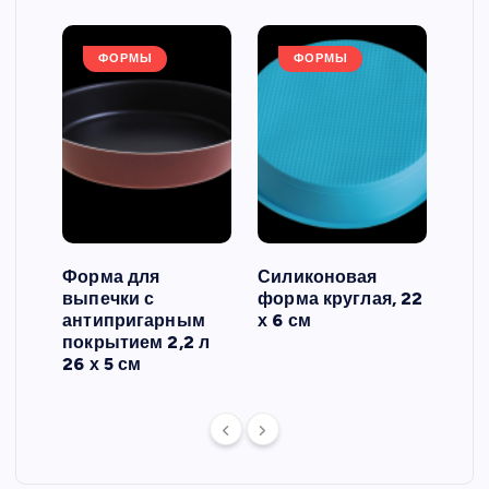
ФОРМЫ
ФОРМЫ
Форма для
Силиконовая
Сил
выпечки с
форма круглая, 22
фор
антипригарным
х 6 см
вып
 3
покрытием 2,2 л
риф
26 х 5 см