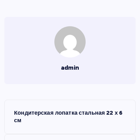
admin
Н
Кондитерская лопатка стальная 22 х 6
а
см
в