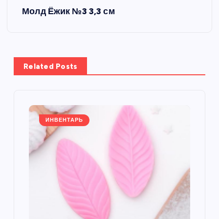
Молд Ёжик №3 3,3 см
и
г
а
Related Posts
ц
и
ИНВЕНТАРЬ
я
п
о
з