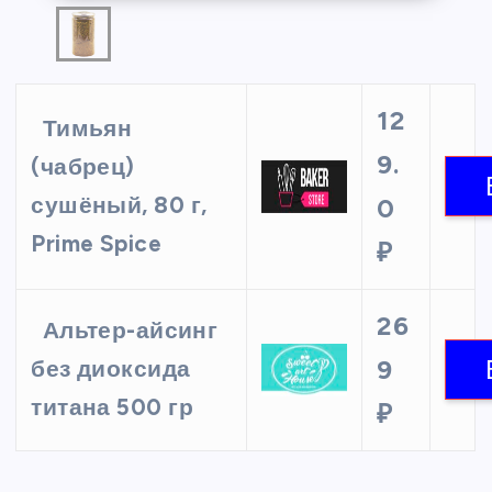
12
Тимьян
9.
(чабрец)
сушёный, 80 г,
0
Prime Spice
₽
26
Альтер-айсинг
9
без диоксида
титана 500 гр
₽