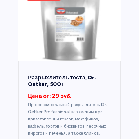
я
п
о
з
а
Разрыхлитель теста, Dr.
п
Oetker, 500 г
Цена от: 29 руб.
и
Профессиональный разрыхлитель Dr.
с
Oetker Professional незаменим при
приготовлении кексов, маффинов,
я
вафель, тортов и бисквитов, песочных
пирогов и печенья, а также блинов,