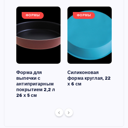
ФОРМЫ
ФОРМЫ
Форма для
Силиконовая
Сил
выпечки с
форма круглая, 22
фор
антипригарным
х 6 см
вып
 3
покрытием 2,2 л
риф
26 х 5 см