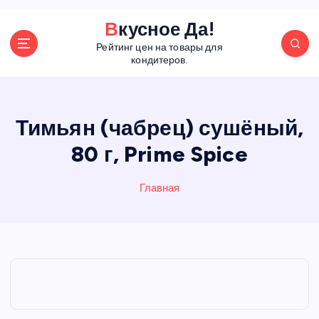
П
Вкусное Да!
е
Рейтинг цен на товары для
р
кондитеров.
е
й
т
и
Тимьян (чабрец) сушёный,
к
80 г, Prime Spice
с
о
д
Главная
е
р
ж
а
н
и
ю