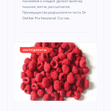
панкейков и оладий. Делает выпечку
м
пышнее, мягче, рассыпчатее.
Преимущества разрыхлителя теста Dr.
Oetker Professional: Состав…
ИНГРЕДИЕНТЫ