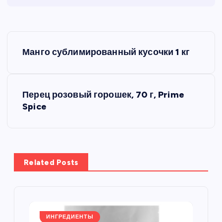
Н
Манго сублимированный кусочки 1 кг
а
в
Перец розовый горошек, 70 г, Prime
Spice
и
г
а
Related Posts
ц
и
ИНГРЕДИЕНТЫ