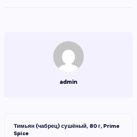
admin
Н
Тимьян (чабрец) сушёный, 80 г, Prime
а
Spice