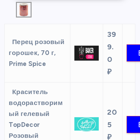
39
Перец розовый
9.
горошек, 70 г,
0
Prime Spice
₽
Краситель
водорастворим
20
ый гелевый
5
TopDecor
Розовый
₽