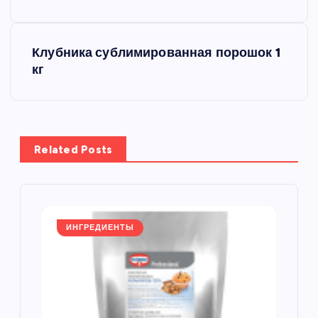
в
Клубника сублимированная порошок 1
и
кг
г
а
Related Posts
ц
и
я
ИНГРЕДИЕНТЫ
п
о