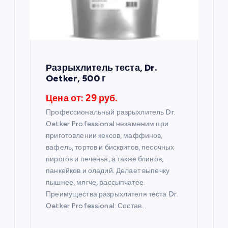
з
а
п
Разрыхлитель теста, Dr.
Oetker, 500 г
и
Цена от: 29 руб.
с
Профессиональный разрыхлитель Dr.
Oetker Professional незаменим при
я
приготовлении кексов, маффинов,
вафель, тортов и бисквитов, песочных
пирогов и печенья, а также блинов,
м
панкейков и оладий. Делает выпечку
пышнее, мягче, рассыпчатее.
Преимущества разрыхлителя теста Dr.
Oetker Professional: Состав…