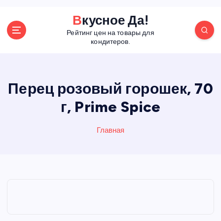
П
Вкусное Да!
е
Рейтинг цен на товары для
р
кондитеров.
е
й
т
и
Перец розовый горошек, 70
к
г, Prime Spice
с
о
д
Главная
е
р
ж
а
н
и
ю