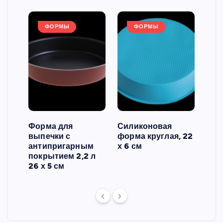
ФОРМЫ
ФОРМЫ
Форма для
Силиконовая
Сил
выпечки с
форма круглая, 22
фор
антипригарным
х 6 см
вып
 3
покрытием 2,2 л
риф
26 х 5 см