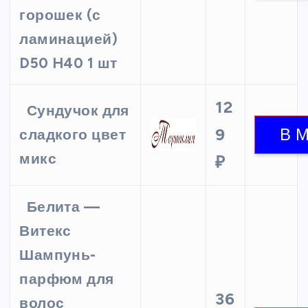
горошек (с
ламинацией)
D50 H40 1 шт
12
Сундучок для
9
сладкого цвет
микс
₽
Белита —
Витекс
Шампунь-
парфюм для
36
волос