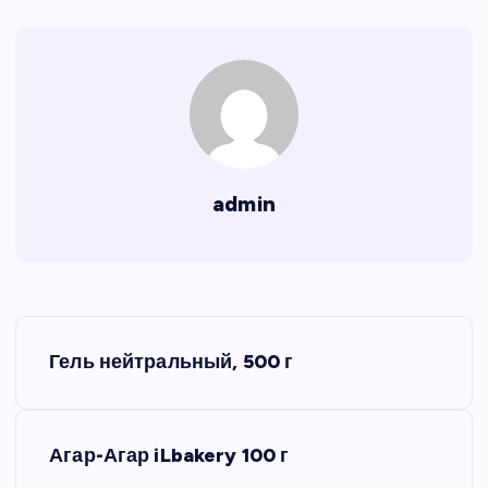
admin
Н
Гель нейтральный, 500 г
а
в
Агар-Агар iLbakery 100 г