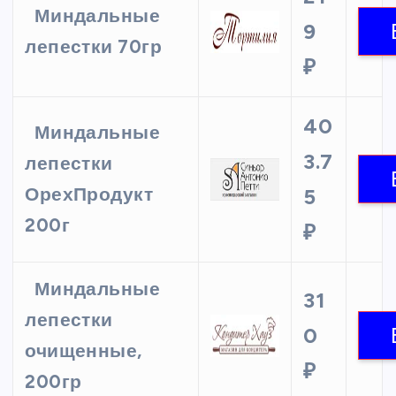
Миндальные
9
лепестки 70гр
₽
40
Миндальные
3.7
лепестки
ОрехПродукт
5
200г
₽
Миндальные
31
лепестки
0
очищенные,
₽
200гр