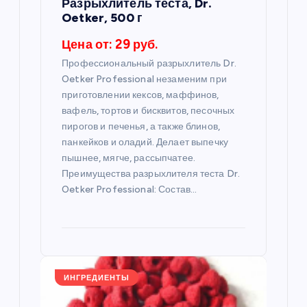
а
Разрыхлитель теста, Dr.
Oetker, 500 г
п
Цена от: 29 руб.
и
Профессиональный разрыхлитель Dr.
Oetker Professional незаменим при
с
приготовлении кексов, маффинов,
вафель, тортов и бисквитов, песочных
пирогов и печенья, а также блинов,
я
панкейков и оладий. Делает выпечку
пышнее, мягче, рассыпчатее.
м
Преимущества разрыхлителя теста Dr.
Oetker Professional: Состав…
ИНГРЕДИЕНТЫ