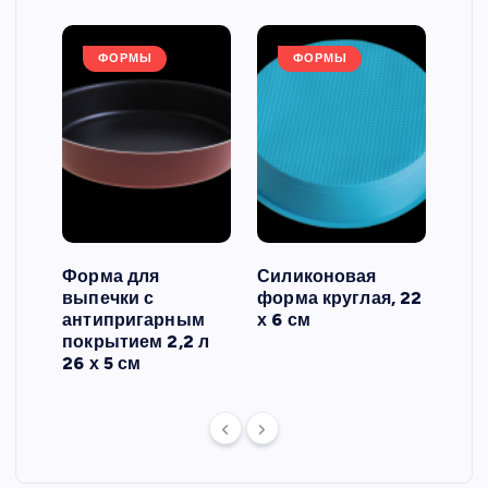
ФОРМЫ
ФОРМЫ
Форма для
Силиконовая
Сил
выпечки с
форма круглая, 22
фор
антипригарным
х 6 см
вып
 3
покрытием 2,2 л
риф
26 х 5 см