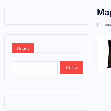
и
Ма
ю
Ингреди
Поиск
Поиск