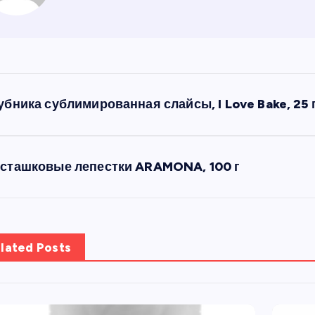
убника сублимированная слайсы, I Love Bake, 25 
сташковые лепестки ARAMONA, 100 г
lated Posts