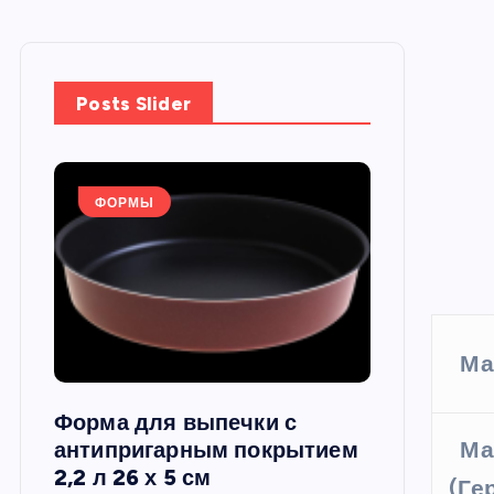
Posts Slider
ФОРМЫ
ФОРМЫ
Ма
Форма для выпечки с
Силиконов
Ма
си,
антипригарным покрытием
круглая, 22
2,2 л 26 х 5 см
(Ге