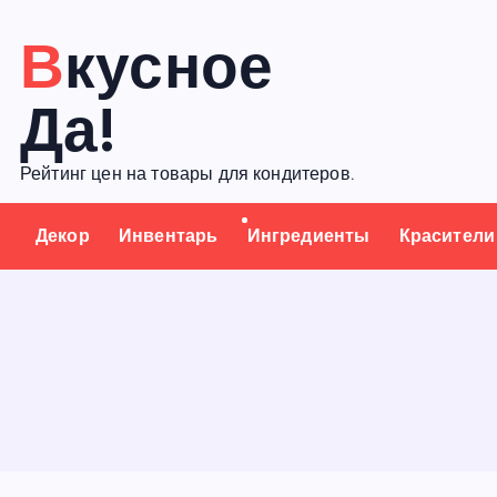
П
Вкусное
е
р
Да!
е
й
Рейтинг цен на товары для кондитеров.
т
и
Декор
Инвентарь
Ингредиенты
Красители
к
с
о
д
е
р
ж
а
н