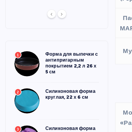
Па
МАР
Му
Форма для выпечки с
1
антипригарным
покрытием 2,2 л 26 х
5 см
Силиконовая форма
2
круглая, 22 х 6 см
Мо
«Ра
Силиконовая форма
3