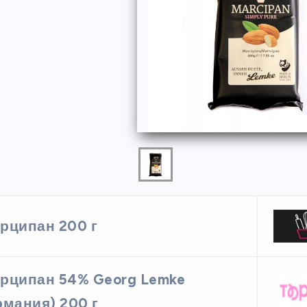
ФОРМЫ
рципан 200 г
ая форма
Силиконовая форма для
рципан 54% Georg Lemke
 х 6 см
выпечки 9 ячеек, рифлены
кексики
рмания) 200 г