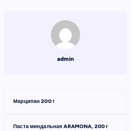
admin
Н
Марципан 200 г
а
в
Паста миндальная ARAMONA, 200 г