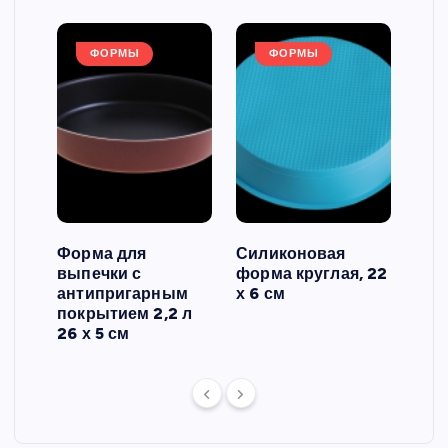
ФОРМЫ
ФОРМЫ
Форма для
Силиконовая
Сил
выпечки с
форма круглая, 22
фор
антипригарным
х 6 см
вып
 3
покрытием 2,2 л
риф
26 х 5 см