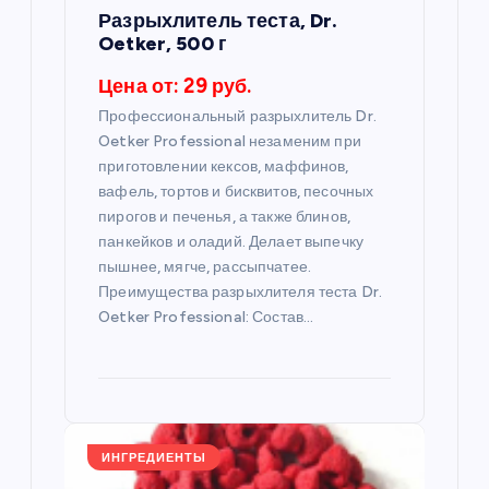
а
Разрыхлитель теста, Dr.
Oetker, 500 г
п
Цена от: 29 руб.
и
Профессиональный разрыхлитель Dr.
Oetker Professional незаменим при
с
приготовлении кексов, маффинов,
вафель, тортов и бисквитов, песочных
пирогов и печенья, а также блинов,
я
панкейков и оладий. Делает выпечку
пышнее, мягче, рассыпчатее.
м
Преимущества разрыхлителя теста Dr.
Oetker Professional: Состав…
ИНГРЕДИЕНТЫ