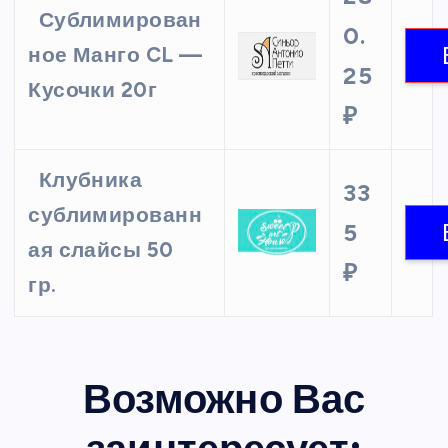
Сублимирован
0.
ное Манго CL —
25
Кусочки 20г
₽
Клубника
33
сублимированн
5
ая слайсы 50
₽
гр.
Возможно Вас