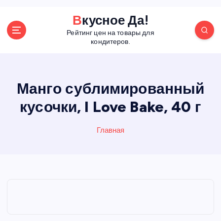
П
Вкусное Да!
е
Рейтинг цен на товары для
р
кондитеров.
е
й
т
и
Манго сублимированный
к
кусочки, I Love Bake, 40 г
с
о
д
Главная
е
р
ж
а
н
и
ю