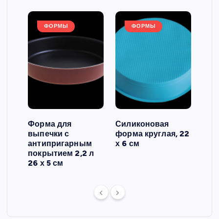
ФОРМЫ
ФОРМЫ
Форма для
Силиконовая
Сил
выпечки с
форма круглая, 22
фор
антипригарным
х 6 см
вып
 3
покрытием 2,2 л
риф
26 х 5 см