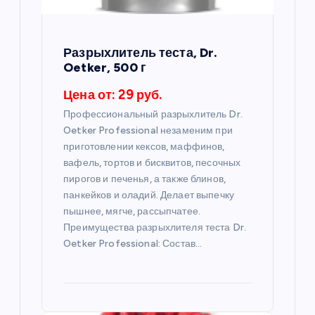
а
п
Разрыхлитель теста, Dr.
Oetker, 500 г
и
Цена от: 29 руб.
с
Профессиональный разрыхлитель Dr.
Oetker Professional незаменим при
я
приготовлении кексов, маффинов,
вафель, тортов и бисквитов, песочных
пирогов и печенья, а также блинов,
м
панкейков и оладий. Делает выпечку
пышнее, мягче, рассыпчатее.
Преимущества разрыхлителя теста Dr.
Oetker Professional: Состав…