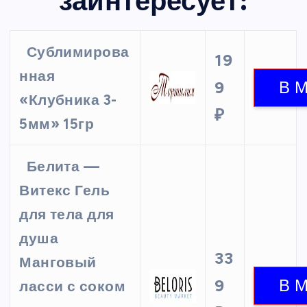
заинтересует:
Сублимирова
19
нная
9
«Клубника 3-
₽
5мм» 15гр
Белита —
Витекс Гель
для тела для
душа
33
Манговый
9
ласси с соком