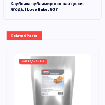
Клубника сублимированная целая
и
ягода, I Love Bake, 50 г
г
а
Related Posts
ц
и
я
ИНГРЕДИЕНТЫ
п
о
з