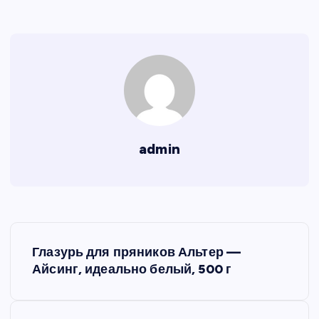
admin
Н
Глазурь для пряников Альтер —
а
Айсинг, идеально белый, 500 г
в