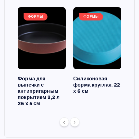
ФОРМЫ
ФОРМЫ
Форма для
Силиконовая
Сил
выпечки с
форма круглая, 22
фор
антипригарным
х 6 см
вып
 3
покрытием 2,2 л
риф
26 х 5 см