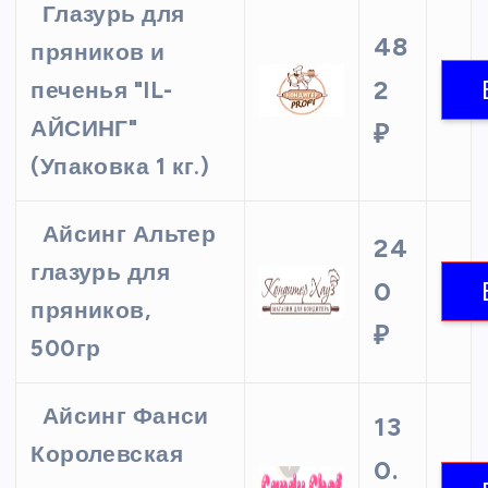
Глазурь для
48
пряников и
2
печенья "IL-
АЙСИНГ"
₽
(Упаковка 1 кг.)
Айсинг Альтер
24
глазурь для
0
пряников,
₽
500гр
Айсинг Фанси
13
Королевская
0.