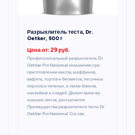
з
а
п
Разрыхлитель теста, Dr.
Oetker, 500 г
и
Цена от: 29 руб.
с
Профессиональный разрыхлитель Dr.
Oetker Professional незаменим при
я
приготовлении кексов, маффинов,
вафель, тортов и бисквитов, песочных
пирогов и печенья, а также блинов,
м
панкейков и оладий. Делает выпечку
пышнее, мягче, рассыпчатее.
Преимущества разрыхлителя теста Dr.
Oetker Professional: Состав…