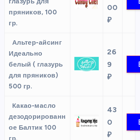
глазурь для
00
пряников, 100
₽
гр.
Альтер-айсинг
26
Идеально
9
белый ( глазурь
для пряников)
₽
500 гр.
Какао-масло
43
дезодорированн
0
ое Балтик 100
₽
гр.