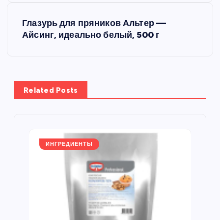
в
Глазурь для пряников Альтер —
и
Айсинг, идеально белый, 500 г
г
а
Related Posts
ц
и
я
ИНГРЕДИЕНТЫ
п
о