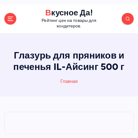
П
Вкусное Да!
е
Рейтинг цен на товары для
р
кондитеров.
е
й
т
и
Глазурь для пряников и
к
печенья IL-Айсинг 500 г
с
о
д
Главная
е
р
ж
а
н
и
ю