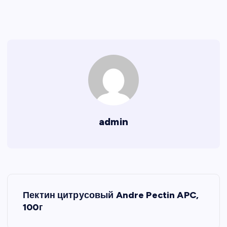
admin
Н
Пектин цитрусовый Andre Pectin APC,
а
100г