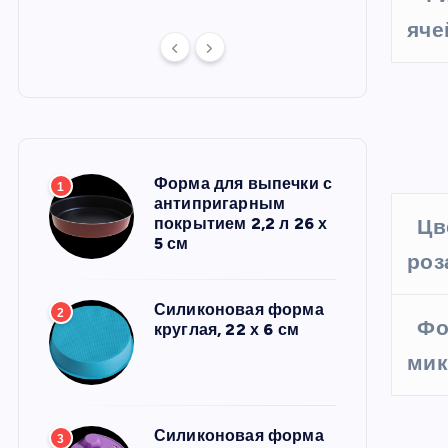
яче
Форма для выпечки с
1
антипригарным
покрытием 2,2 л 26 х
Цв
5 см
роз
Силиконовая форма
2
Фо
круглая, 22 х 6 см
мик
Силиконовая форма
3