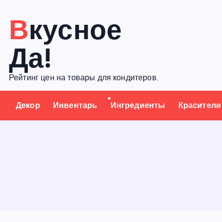
П
Вкусное
е
р
Да!
е
й
Рейтинг цен на товары для кондитеров.
т
и
Декор
Инвентарь
Ингредиенты
Красители
к
с
о
д
е
р
ж
а
н