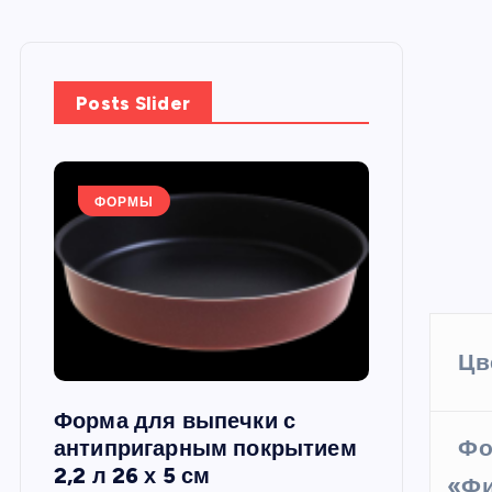
Posts Slider
ФОРМЫ
ФОРМЫ
Цв
Форма для выпечки с
Силиконов
Фо
си,
антипригарным покрытием
круглая, 22
2,2 л 26 х 5 см
«Фи