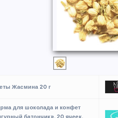
ФОРМЫ
еты Жасмина 20 г
ая форма
Силиконовая форма для
рма для шоколада и конфет
 х 6 см
выпечки 9 ячеек, рифлены
кексики
гурный батончик», 20 ячеек,