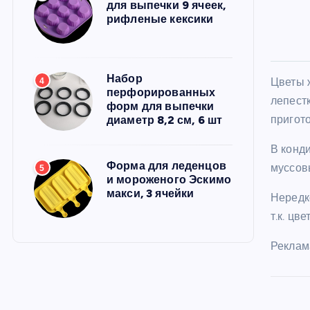
для выпечки 9 ячеек,
рифленые кексики
Набор
Цветы 
4
перфорированных
лепест
форм для выпечки
пригот
диаметр 8,2 см, 6 шт
В конд
Форма для леденцов
муссов
5
и мороженого Эскимо
макси, 3 ячейки
Нередк
т.к. ц
Реклам