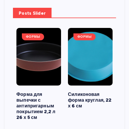
Posts Slider
ФОРМЫ
ФОРМЫ
Форма для
Силиконовая
Сил
выпечки с
форма круглая, 22
фор
антипригарным
х 6 см
вып
 3
покрытием 2,2 л
риф
26 х 5 см