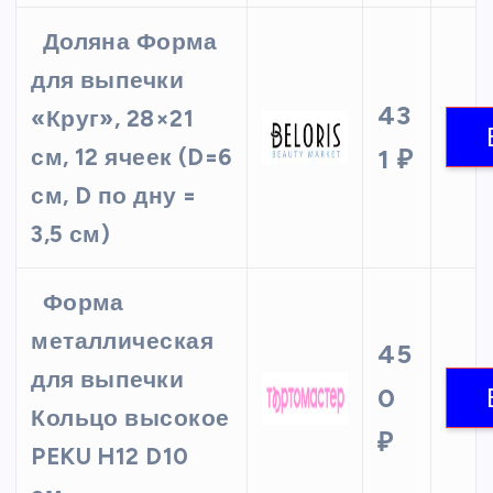
Доляна Форма
для выпечки
43
«Круг», 28×21
см, 12 ячеек (D=6
1 ₽
см, D по дну =
3,5 см)
Форма
металлическая
45
для выпечки
0
Кольцо высокое
₽
PEKU H12 D10