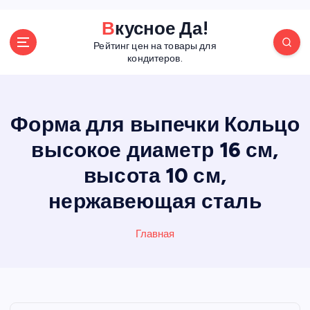
П
Вкусное Да!
е
Рейтинг цен на товары для
р
кондитеров.
е
й
т
и
Форма для выпечки Кольцо
к
высокое диаметр 16 см,
с
о
высота 10 см,
д
е
нержавеющая сталь
р
ж
Главная
а
н
и
ю