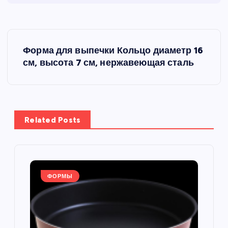
Н
Форма для выпечки Кольцо диаметр 16
а
см, высота 7 см, нержавеющая сталь
в
и
Related Posts
г
а
ФОРМЫ
ц
и