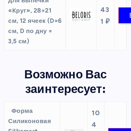
для выпечки
43
«Круг», 28×21
см, 12 ячеек (D=6
1 ₽
см, D по дну =
3,5 см)
Возможно Вас
заинтересует:
Форма
10
Силиконовая
4