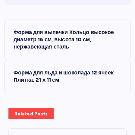
Н
Форма для выпечки Кольцо высокое
а
диаметр 16 см, высота 10 см,
нержавеющая сталь
в
и
Форма для льда и шоколада 12 ячеек
Плитка, 21 х 11 см
г
а
ц
Related Posts
и