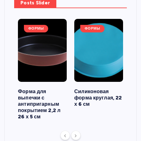
Posts Slider
ФОРМЫ
ФОРМЫ
Форма для
Силиконовая
Сил
выпечки с
форма круглая, 22
фор
антипригарным
х 6 см
вып
 3
покрытием 2,2 л
риф
26 х 5 см