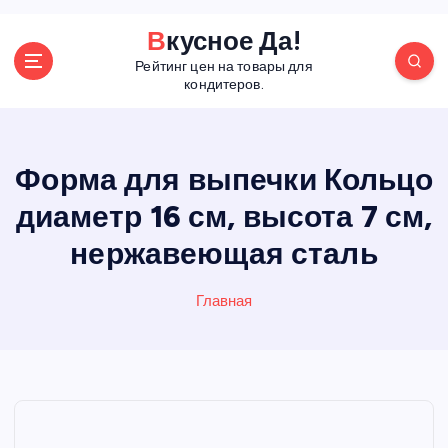
П
Вкусное Да!
е
Рейтинг цен на товары для
р
кондитеров.
е
й
т
и
Форма для выпечки Кольцо
к
диаметр 16 см, высота 7 см,
с
о
нержавеющая сталь
д
е
р
Главная
ж
а
н
и
ю