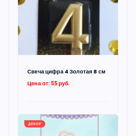
я
п
о
з
а
Свеча цифра 4 Золотая 8 см
п
Цена от: 55 руб.
и
с
я
ДЕКОР