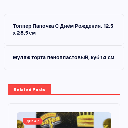
Н
Топпер Папочка С Днём Рождения, 12,5
а
х 28,5 см
в
Муляж торта пенопластовый, куб 14 см
и
г
а
Related Posts
ц
и
ДЕКОР