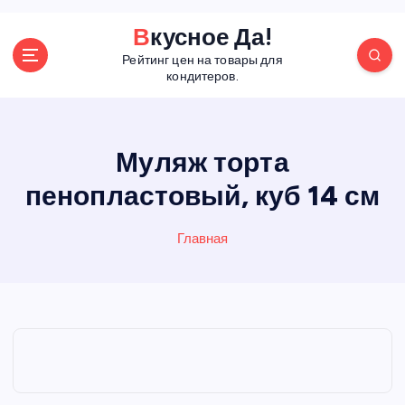
П
Вкусное Да!
е
Рейтинг цен на товары для
р
кондитеров.
е
й
т
и
Муляж торта
к
пенопластовый, куб 14 см
с
о
д
Главная
е
р
ж
а
н
и
ю