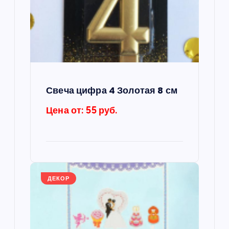
п
о
з
а
Свеча цифра 4 Золотая 8 см
п
Цена от: 55 руб.
и
с
ДЕКОР
я
м