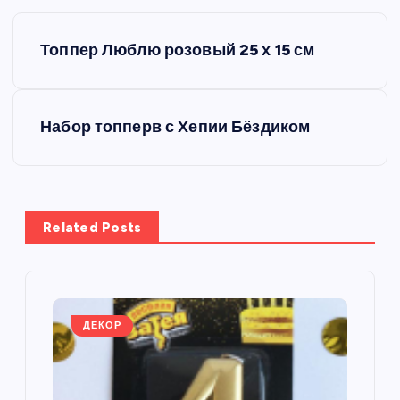
Н
Топпер Люблю розовый 25 х 15 см
а
в
Набор топперв с Хепии Бёздиком
и
г
Related Posts
а
ц
и
ДЕКОР
я