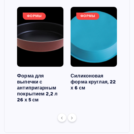
ФОРМЫ
ФОРМЫ
Форма для
Силиконовая
Сил
выпечки с
форма круглая, 22
фор
антипригарным
х 6 см
вып
 3
покрытием 2,2 л
риф
26 х 5 см