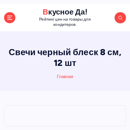
П
Вкусное Да!
е
Рейтинг цен на товары для
р
кондитеров.
е
й
т
и
Свечи черный блеск 8 см,
к
12 шт
с
о
д
Главная
е
р
ж
а
н
и
ю