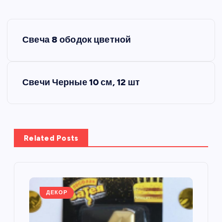
Н
Свеча 8 ободок цветной
а
в
Свечи Черные 10 см, 12 шт
и
г
Related Posts
а
ц
и
ДЕКОР