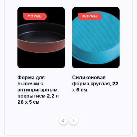
ФОРМЫ
ФОРМЫ
Форма для
Силиконовая
Сил
выпечки с
форма круглая, 22
фор
антипригарным
х 6 см
вып
 3
покрытием 2,2 л
риф
26 х 5 см