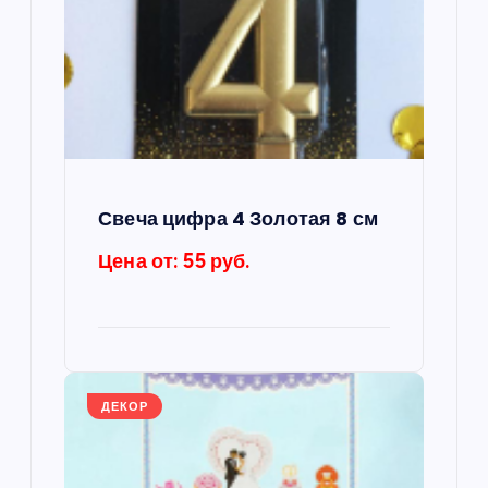
я
п
о
з
а
Свеча цифра 4 Золотая 8 см
п
Цена от: 55 руб.
и
с
ДЕКОР
я
м