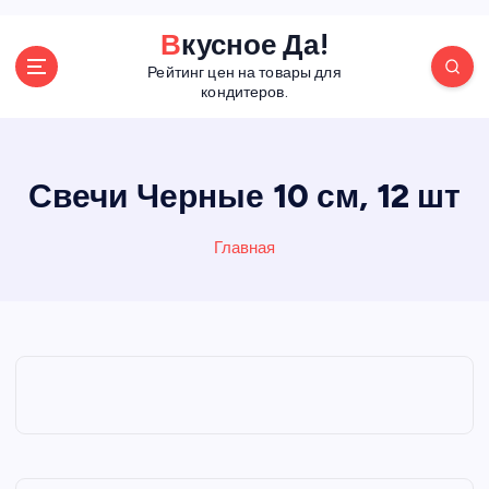
П
Вкусное Да!
е
Рейтинг цен на товары для
р
кондитеров.
е
й
т
и
Свечи Черные 10 см, 12 шт
к
с
Главная
о
д
е
р
ж
а
н
и
ю