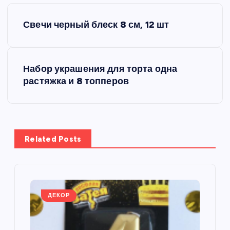
Н
Свечи черный блеск 8 см, 12 шт
а
в
Набор украшения для торта одна
растяжка и 8 топперов
и
г
а
Related Posts
ц
и
ДЕКОР
я