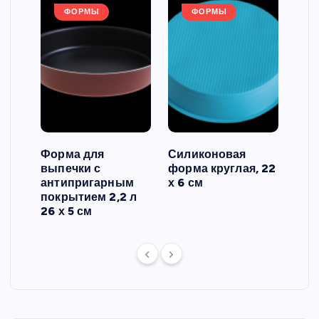
ФОРМЫ
ФОРМЫ
Форма для
Силиконовая
Сил
выпечки с
форма круглая, 22
фор
антипригарным
х 6 см
вып
 3
покрытием 2,2 л
риф
26 х 5 см