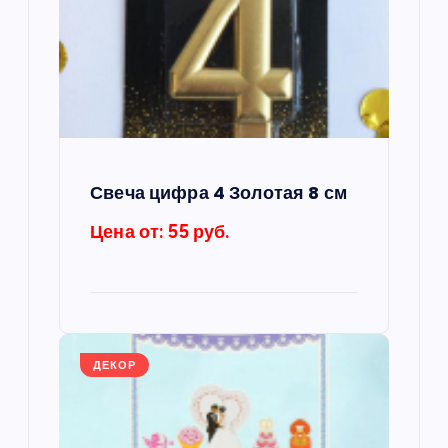
п
о
з
а
Свеча цифра 4 Золотая 8 см
п
Цена от: 55 руб.
и
с
я
ДЕКОР
м