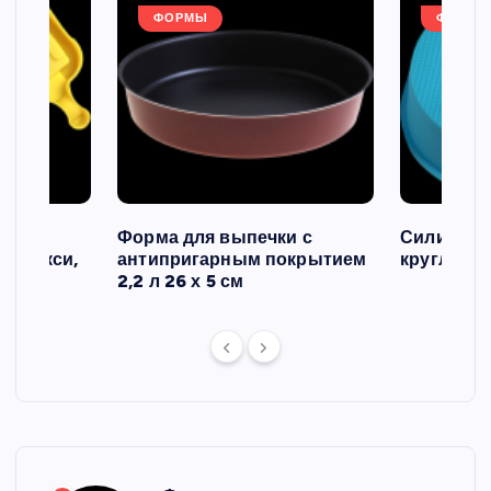
ФОРМЫ
ФОРМЫ
ов и
Форма для выпечки с
Силиконо
о макси,
антипригарным покрытием
круглая, 2
2,2 л 26 х 5 см