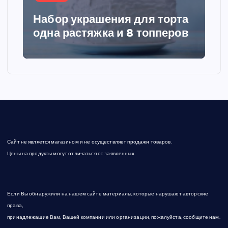
и
Набор украшения для торта
я
одна растяжка и 8 топперов
з
а
п
и
Сайт не является магазином и не осуществляет продажи товаров.
с
Цены на продукты могут отличаться от заявленных.
е
Если Вы обнаружили на нашем сайте материалы, которые нарушают авторские
й
права,
принадлежащие Вам, Вашей компании или организации, пожалуйста, сообщите нам.