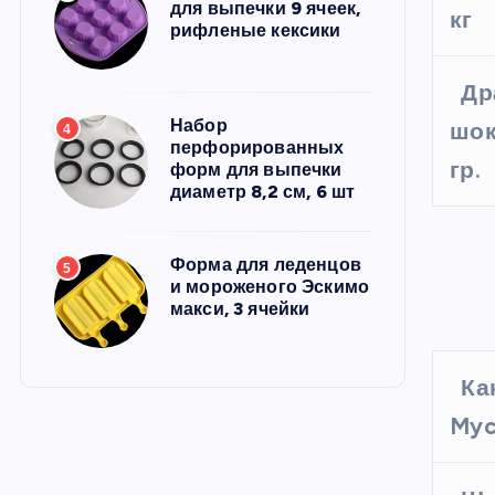
для выпечки 9 ячеек,
кг
рифленые кексики
Др
Набор
шок
4
перфорированных
гр.
форм для выпечки
диаметр 8,2 см, 6 шт
Форма для леденцов
5
и мороженого Эскимо
макси, 3 ячейки
Ка
Myc