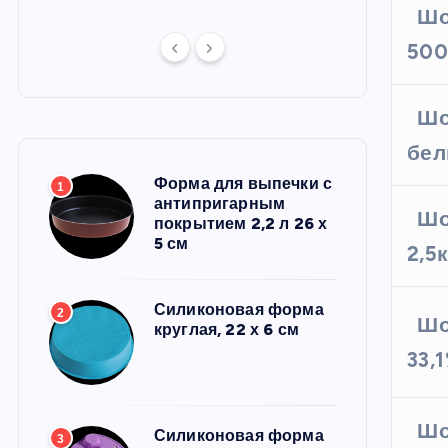
Шо
500
Шо
бел
Форма для выпечки с
1
антипригарным
Шо
покрытием 2,2 л 26 х
5 см
2,5
Силиконовая форма
2
Шо
круглая, 22 х 6 см
33,
Шо
Силиконовая форма
3