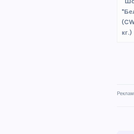
Шо
"Бе
(CW
кг.)
Реклам