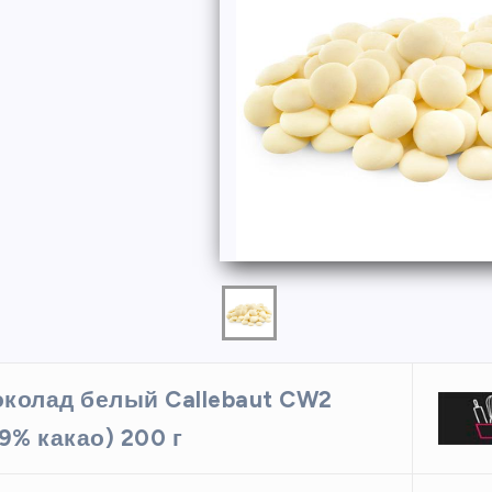
ФОРМЫ
колад белый Callebaut CW2
ая форма
Силиконовая форма для
.9% какао) 200 г
 х 6 см
выпечки 9 ячеек, рифлены
кексики