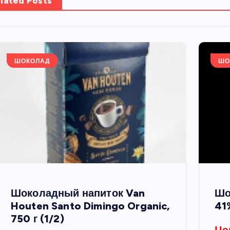
lated Posts
ШОКОЛАД
ШО
Шоколадный напиток Van
Шо
Houten Santo Dimingo Organic,
41%
750 г (1/2)
Це