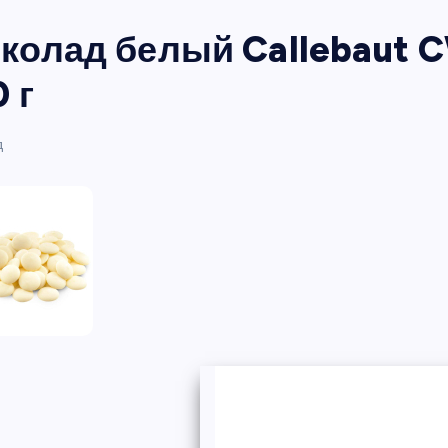
колад белый Callebaut C
 г
д