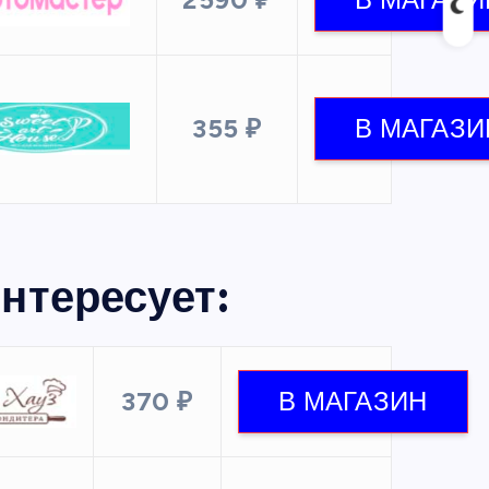
355 ₽
нтересует:
370 ₽