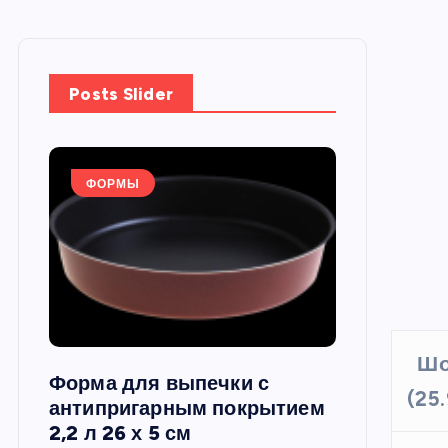
Posts Slider
ФОРМЫ
ФОРМЫ
Шо
Форма для выпечки с
Силиконов
(25
си,
антипригарным покрытием
круглая, 22
2,2 л 26 х 5 см