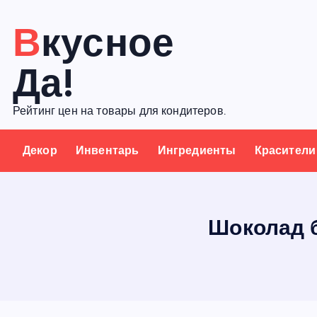
П
Вкусное
е
р
Да!
е
й
Рейтинг цен на товары для кондитеров.
т
и
Декор
Инвентарь
Ингредиенты
Красители
к
с
о
д
Шоколад б
е
р
ж
а
н