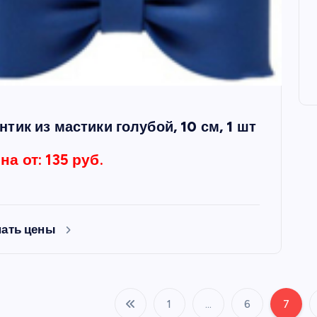
нтик из мастики голубой, 10 см, 1 шт
на от: 135 руб.
нать цены
1
…
6
7