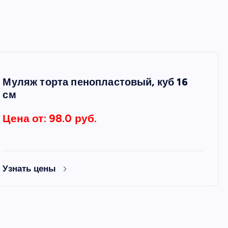
Муляж торта пенопластовый, куб 16
см
ФОРМЫ
ФОРМЫ
Цена от: 98.0 руб.
Узнать цены
Набор перфорированных
Форма для ле
е
форм для выпечки диаметр
мороженого Э
8,2 см, 6 шт
3 ячейки