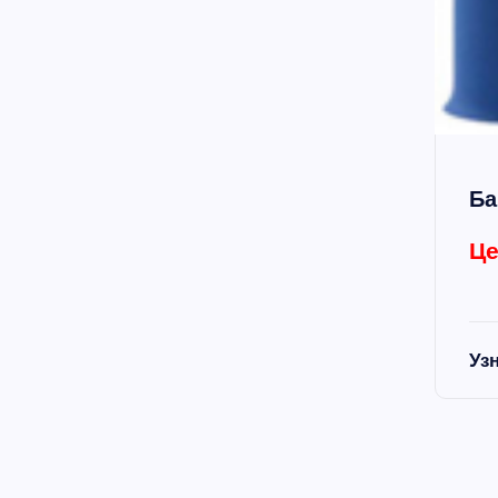
Ба
Це
Уз