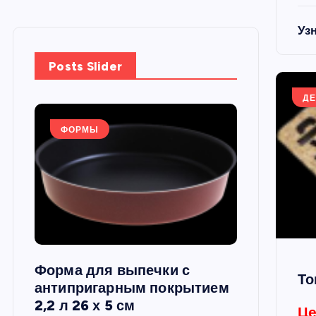
Уз
Posts Slider
ДЕ
ФОРМЫ
ФОРМЫ
Форма для выпечки с
Силиконов
То
си,
антипригарным покрытием
круглая, 22
2,2 л 26 х 5 см
Це