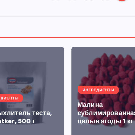
П
а
г
и
н
а
ИНГРЕДИЕНТЫ
ц
ЕДИЕНТЫ
Малина
ыхлитель теста,
сублимированна
и
etker, 500 г
целые ягоды 1 кг