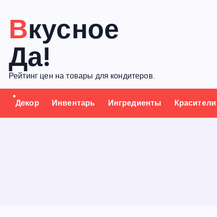
П
Вкусное
е
р
Да!
е
й
Рейтинг цен на товары для кондитеров.
т
и
Декор
Инвентарь
Ингредиенты
Красители
к
с
о
д
е
р
ж
а
н