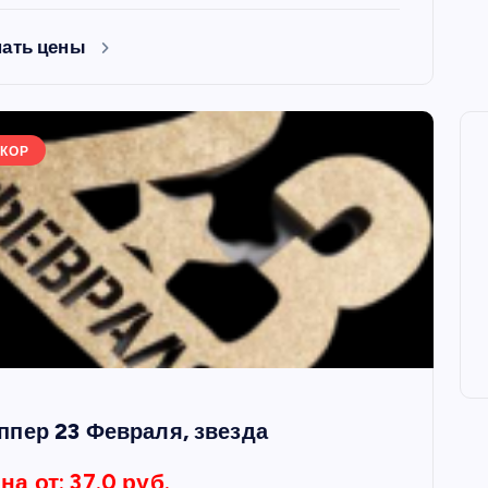
нать цены
КОР
ФОРМЫ
ая форма
Силиконовая форма для
ппер 23 Февраля, звезда
 х 6 см
выпечки 9 ячеек, рифлены
кексики
на от: 37.0 руб.