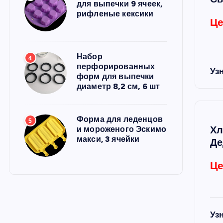
для выпечки 9 ячеек,
рифленые кексики
Це
Набор
4
перфорированных
Уз
форм для выпечки
диаметр 8,2 см, 6 шт
Форма для леденцов
5
Хл
и мороженого Эскимо
макси, 3 ячейки
Де
Це
Уз