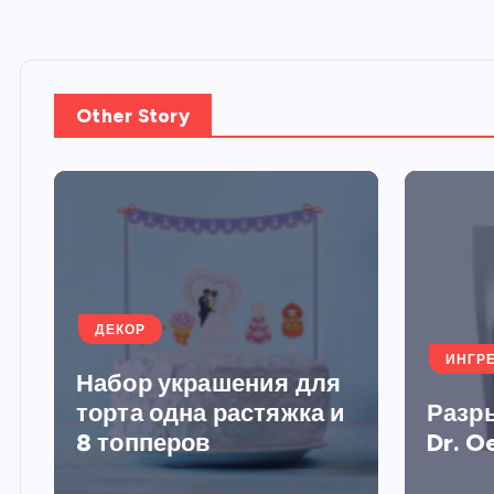
Other Story
ДЕКОР
ИНГР
Набор украшения для
торта одна растяжка и
Разр
8 топперов
Dr. O