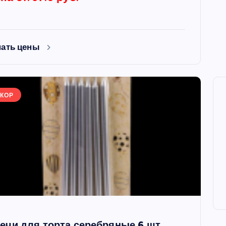
нать цены
КОР
ечи для торта серебряные 6 шт