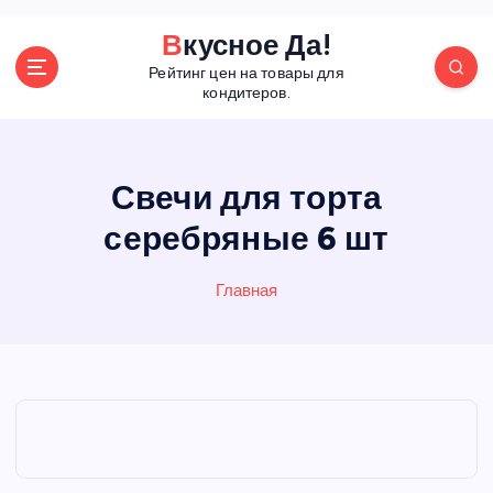
П
Вкусное Да!
е
Рейтинг цен на товары для
р
кондитеров.
е
й
т
и
Свечи для торта
к
серебряные 6 шт
с
о
д
Главная
е
р
ж
а
н
и
ю