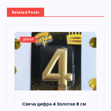
г
а
Related Posts
ц
и
ДЕКОР
я
п
о
з
а
Свеча цифра 4 Золотая 8 см
п