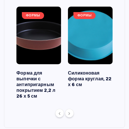
ФОРМЫ
ФОРМЫ
Форма для
Силиконовая
Сил
выпечки с
форма круглая, 22
фор
антипригарным
х 6 см
вып
 3
покрытием 2,2 л
риф
26 х 5 см