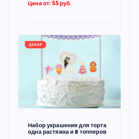
Цена от: 55 руб.
и
с
я
ДЕКОР
м
Набор украшения для торта
одна растяжка и 8 топперов