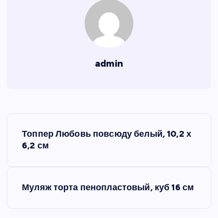
admin
Н
Топпер Любовь повсюду белый, 10,2 х
а
6,2 см
в
Муляж торта пенопластовый, куб 16 см
и