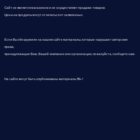
и
Сайт не является магазином и не осуществляет продажи товаров.
с
Цены на продукты могут отличаться от заявленных.
е
Если Вы обнаружили на нашем сайте материалы, которые нарушают авторские
й
права,
принадлежащие Вам, Вашей компании или организации, пожалуйста, сообщите нам.
На сайте могут быть опубликованы материалы 18+!