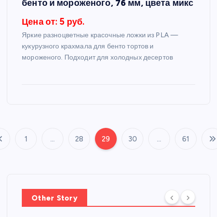
бенто и мороженого, 76 мм, цвета микс
Цена от: 5 руб.
Яркие разноцветные красочные ложки из PLA —
кукурузного крахмала для бенто тортов и
мороженого. Подходит для холодных десертов
1
…
28
29
30
…
61
П
а
г
Other Story