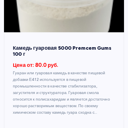
Камедь гуаровая 5000 Premcem Gums
100 г
Цена от: 80.0 руб.
Гуаран или гуаровая камедь в качестве пищевой
добавки Е412 используется в пищевой
промышленности в качестве стабилизатора,
загустителя и структуратора. Гуаровая смола
относится к полисахаридам и является достаточно
хорошо растворимым веществом. По своему
химическом составу камедь гуара сходна с…