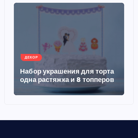
и
н
а
ц
ДЕКОР
и
Набор украшения для торта
я
одна растяжка и 8 топперов
з
а
п