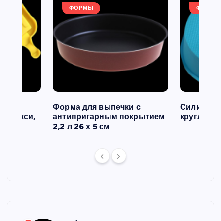
ФОРМЫ
ФОРМЫ
ов и
Форма для выпечки с
Силиконо
о макси,
антипригарным покрытием
круглая, 2
2,2 л 26 х 5 см