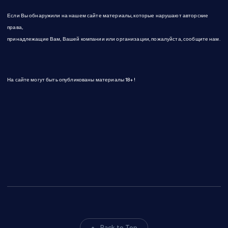
е
Если Вы обнаружили на нашем сайте материалы, которые нарушают авторские
й
права,
принадлежащие Вам, Вашей компании или организации, пожалуйста, сообщите нам.
На сайте могут быть опубликованы материалы 18+!
Back to Top