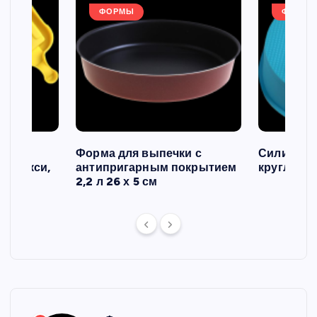
ФОРМЫ
ФОРМЫ
ов и
Форма для выпечки с
Силиконо
о макси,
антипригарным покрытием
круглая, 2
2,2 л 26 х 5 см