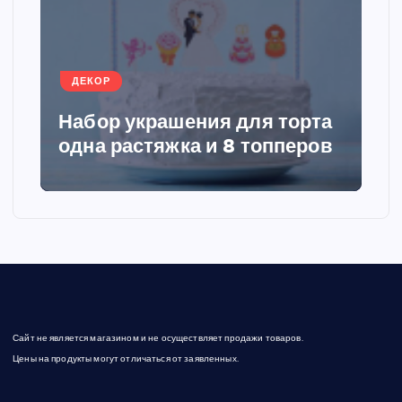
а
ц
ДЕКОР
и
Набор украшения для торта
я
одна растяжка и 8 топперов
з
а
п
и
Сайт не является магазином и не осуществляет продажи товаров.
с
Цены на продукты могут отличаться от заявленных.