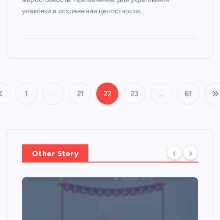
упаковки и сохранения целостности…
1
…
21
22
23
…
61
П
а
г
Other Story
и
н