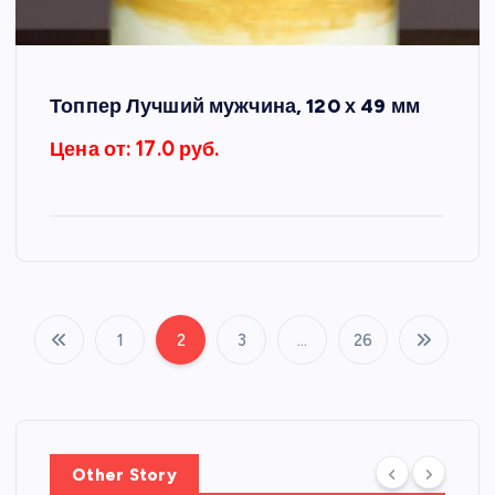
Топпер Лучший мужчина, 120 х 49 мм
Цена от: 17.0 руб.
1
2
3
…
26
П
а
г
Other Story