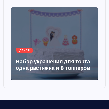
и
н
а
ц
ДЕКОР
и
Набор украшения для торта
я
одна растяжка и 8 топперов
з
а
п