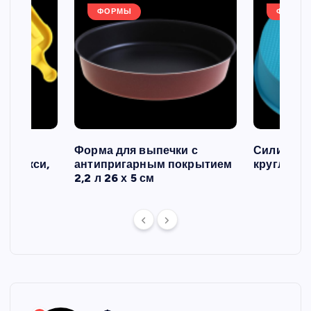
ФОРМЫ
ФОРМЫ
ов и
Форма для выпечки с
Силиконо
о макси,
антипригарным покрытием
круглая, 2
2,2 л 26 х 5 см