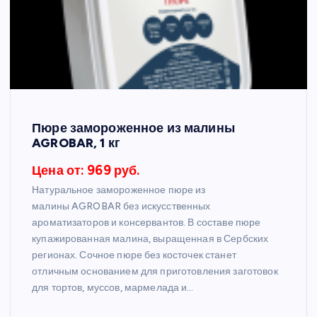
Пюре замороженное из малины
AGROBAR, 1 кг
Цена от: 969 руб.
Натуральное замороженное пюре из
малины AGROBAR без искусственных
ароматизаторов и консервантов. В составе пюре
купажированная малина, выращенная в Сербских
регионах. Сочное пюре без косточек станет
отличным основанием для приготовления заготовок
для тортов, муссов, мармелада и…