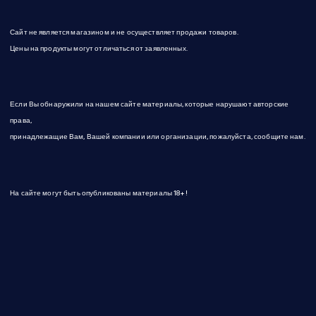
и
Сайт не является магазином и не осуществляет продажи товаров.
с
Цены на продукты могут отличаться от заявленных.
е
Если Вы обнаружили на нашем сайте материалы, которые нарушают авторские
й
права,
принадлежащие Вам, Вашей компании или организации, пожалуйста, сообщите нам.
На сайте могут быть опубликованы материалы 18+!