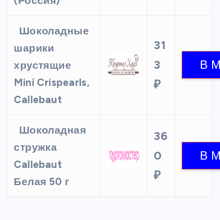
(Россия)
Шоколадные
31
шарики
3
хрустящие
Mini Crispearls,
₽
Callebaut
Шоколадная
36
стружка
0
Callebaut
₽
Белая 50 г