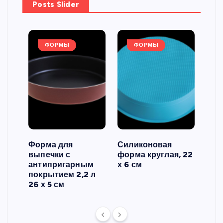
Posts Slider
ФОРМЫ
ФОРМЫ
Форма для
Силиконовая
Сил
выпечки с
форма круглая, 22
фор
антипригарным
х 6 см
вып
 3
покрытием 2,2 л
риф
26 х 5 см