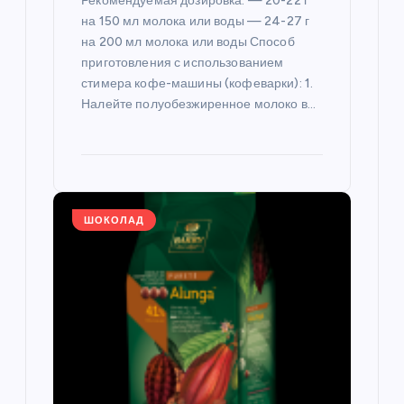
Рекомендуемая дозировка: — 20-22 г
м
на 150 мл молока или воды — 24-27 г
на 200 мл молока или воды Способ
приготовления с использованием
стимера кофе-машины (кофеварки): 1.
Налейте полуобезжиренное молоко в…
ШОКОЛАД