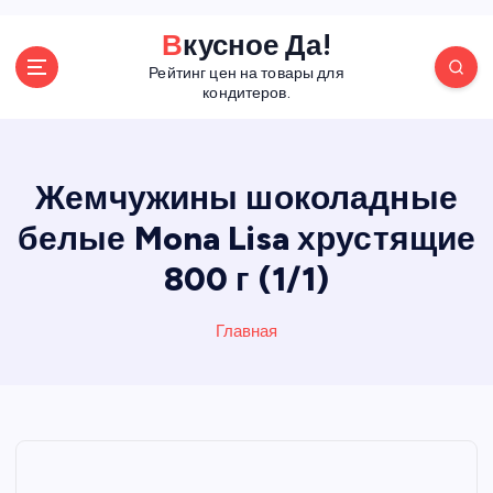
П
Вкусное Да!
е
Рейтинг цен на товары для
р
кондитеров.
е
й
т
и
Жемчужины шоколадные
к
белые Mona Lisa хрустящие
с
о
800 г (1/1)
д
е
р
Главная
ж
а
н
и
ю