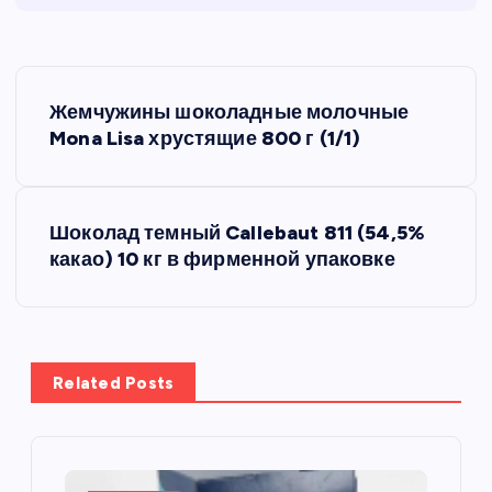
Н
Жемчужины шоколадные молочные
а
Mona Lisa хрустящие 800 г (1/1)
в
Шоколад темный Callebaut 811 (54,5%
и
какао) 10 кг в фирменной упаковке
г
а
Related Posts
ц
и