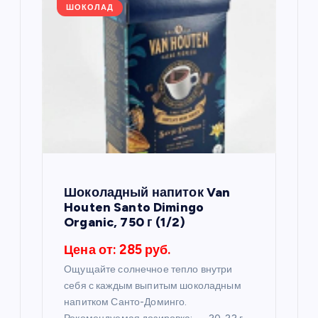
я
ШОКОЛАД
п
о
з
а
п
Шоколадный напиток Van
Houten Santo Dimingo
и
Organic, 750 г (1/2)
Цена от: 285 руб.
с
Ощущайте солнечное тепло внутри
себя с каждым выпитым шоколадным
я
напитком Санто-Доминго.