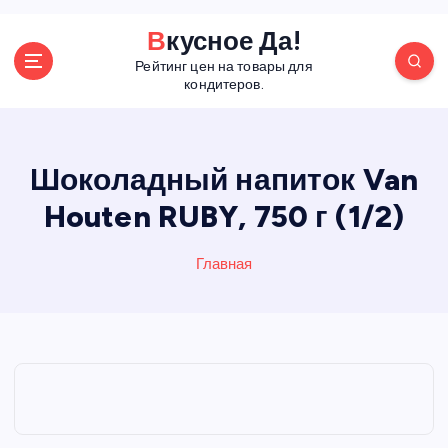
П
Вкусное Да!
е
Рейтинг цен на товары для
р
кондитеров.
е
й
т
и
Шоколадный напиток Van
к
Houten RUBY, 750 г (1/2)
с
о
д
Главная
е
р
ж
а
н
и
ю