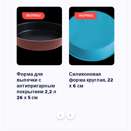
ФОРМЫ
ФОРМЫ
Форма для
Силиконовая
Сил
выпечки с
форма круглая, 22
фор
антипригарным
х 6 см
вып
 3
покрытием 2,2 л
риф
26 х 5 см