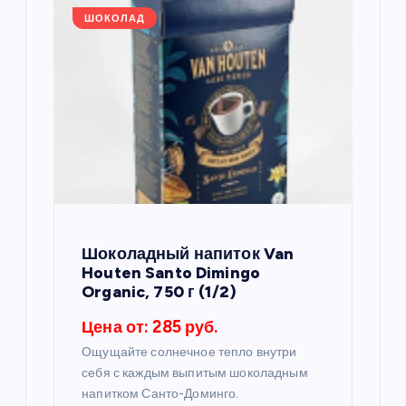
я
ШОКОЛАД
п
о
з
а
п
Шоколадный напиток Van
Houten Santo Dimingo
и
Organic, 750 г (1/2)
Цена от: 285 руб.
с
Ощущайте солнечное тепло внутри
себя с каждым выпитым шоколадным
я
напитком Санто-Доминго.