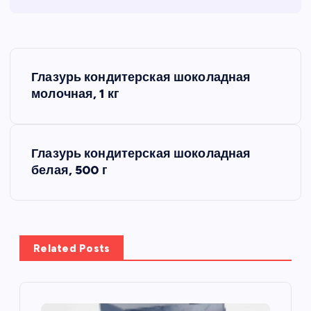
Н
Глазурь кондитерская шоколадная
а
молочная, 1 кг
в
Глазурь кондитерская шоколадная
и
белая, 500 г
г
а
Related Posts
ц
и