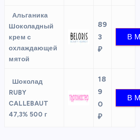
Альганика
89
Шоколадный
3
крем с
охлаждающей
₽
мятой
18
Шоколад
9
RUBY
CALLEBAUT
0
47,3% 500 г
₽