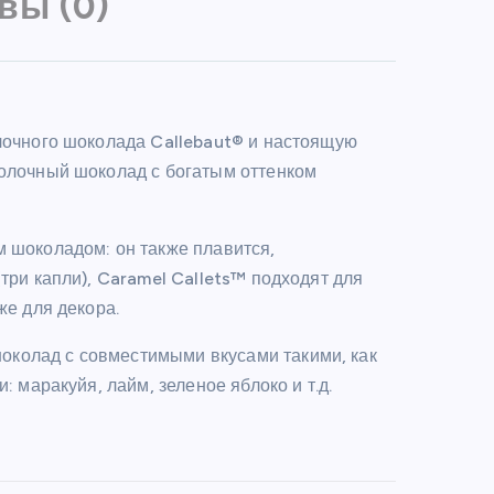
вы (0)
олочного шоколада Callebaut® и настоящую
молочный шоколад с богатым оттенком
м шоколадом: он также плавится,
три капли), Caramel Callets™ подходят для
же для декора.
колад с совместимыми вкусами такими, как
: маракуйя, лайм, зеленое яблоко и т.д.