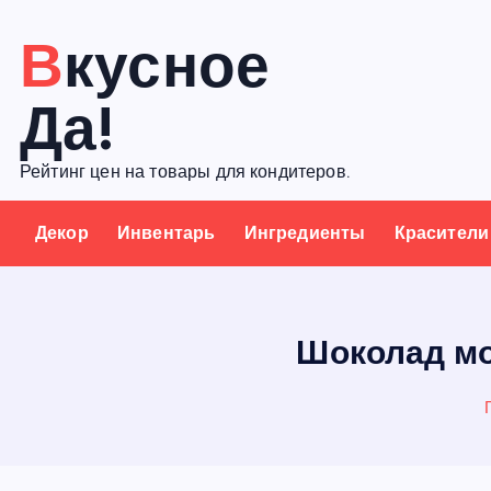
П
Вкусное
е
р
Да!
е
й
Рейтинг цен на товары для кондитеров.
т
и
Декор
Инвентарь
Ингредиенты
Красители
к
с
о
д
Шоколад мол
е
р
ж
а
н