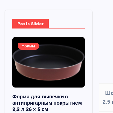
Posts Slider
ФОРМЫ
ФОРМЫ
Шо
Форма для выпечки с
Силиконов
2,5 
си,
антипригарным покрытием
круглая, 22
2,2 л 26 х 5 см