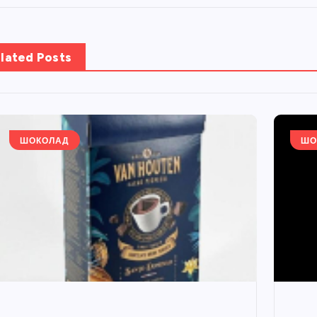
lated Posts
ШОКОЛАД
ШО