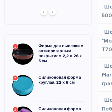
Шо
500
Шо
"Мо
Форма для выпечки с
1
T70)
антипригарным
покрытием 2,2 л 26 х
5 см
Шо
Mar
Силиконовая форма
2
круглая, 22 х 6 см
гр
Шо
Поб
Силиконовая форма
3