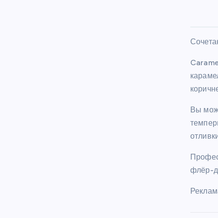
Сочета
Carame
караме
коричн
Вы мож
темпери
отливки
Профес
флёр-де
Реклам