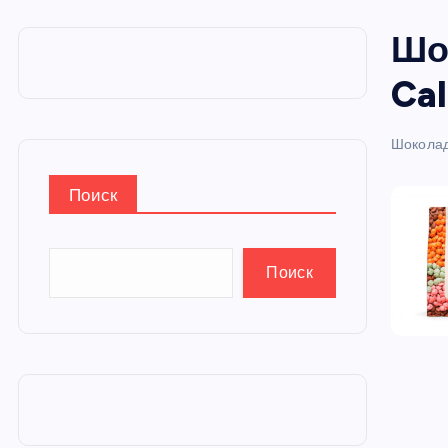
и
Шо
ю
Cal
Шокола
Поиск
Поиск