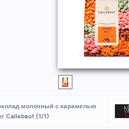
ФОРМЫ
колад молочный с карамелью
ая форма
Силиконовая форма для
кг Callebaut (1/1)
 х 6 см
выпечки 9 ячеек, рифлены
кексики