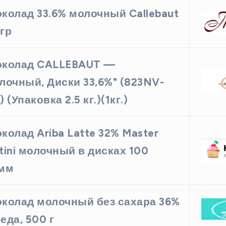
колад 33.6% молочный Callebaut
гр
колад CALLEBAUT —
лочный, Диски 33,6%" (823NV-
 (Упаковка 2.5 кг.)(1кг.)
колад Ariba Latte 32% Master
tini молочный в дисках 100
амм
колад молочный без сахара 36%
еда, 500 г