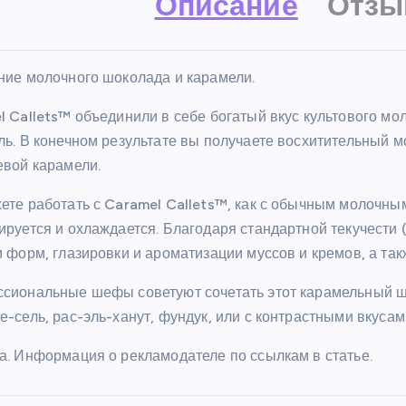
Описание
Отзы
ние молочного шоколада и карамели.
l Callets™ объединили в себе богатый вкус культового м
ль. В конечном результате вы получаете восхитительный 
евой карамели.
ете работать с Caramel Callets™, как с обычным молочны
руется и охлаждается. Благодаря стандартной текучести (
 форм, глазировки и ароматизации муссов и кремов, а так
сиональные шефы советуют сочетать этот карамельный шо
-сель, рас-эль-ханут, фундук, или с контрастными вкусами
а. Информация о рекламодателе по ссылкам в статье.