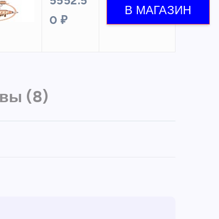
5552.5
0 ₽
вы (8)