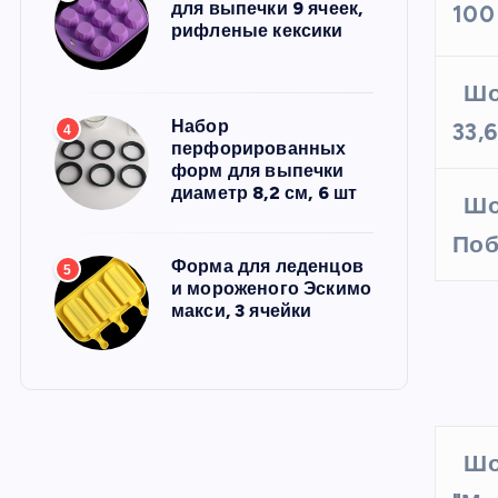
для выпечки 9 ячеек,
100
рифленые кексики
Шо
Набор
33,6
4
перфорированных
форм для выпечки
диаметр 8,2 см, 6 шт
Шо
Поб
Форма для леденцов
5
и мороженого Эскимо
макси, 3 ячейки
Шо