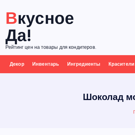
П
Вкусное
е
р
Да!
е
й
Рейтинг цен на товары для кондитеров.
т
и
Декор
Инвентарь
Ингредиенты
Красители
к
с
о
д
Шоколад мо
е
р
ж
а
н