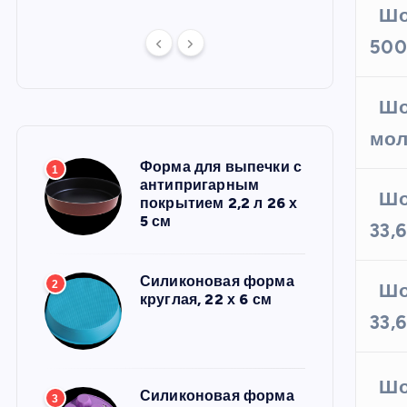
Шо
500
Шо
мол
Форма для выпечки с
1
антипригарным
Шо
покрытием 2,2 л 26 х
5 см
33,
Силиконовая форма
2
Шо
круглая, 22 х 6 см
33,
Шо
Силиконовая форма
3