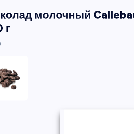
колад молочный Callebaut
 г
д