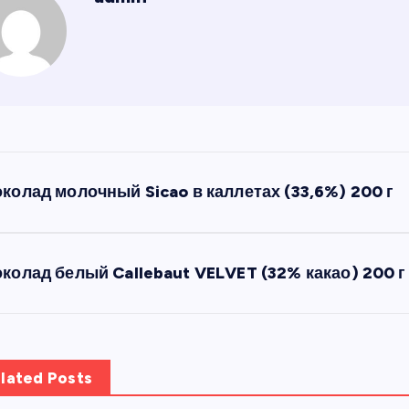
колад молочный Sicao в каллетах (33,6%) 200 г
колад белый Callebaut VELVET (32% какао) 200 г
lated Posts