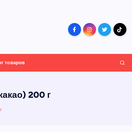
ог товаров
акао) 200 г
г