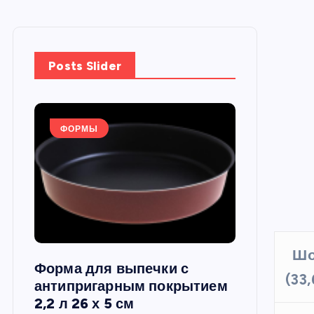
Posts Slider
ФОРМЫ
ФОРМЫ
Шо
Форма для выпечки с
Силиконов
(33
си,
антипригарным покрытием
круглая, 22
2,2 л 26 х 5 см