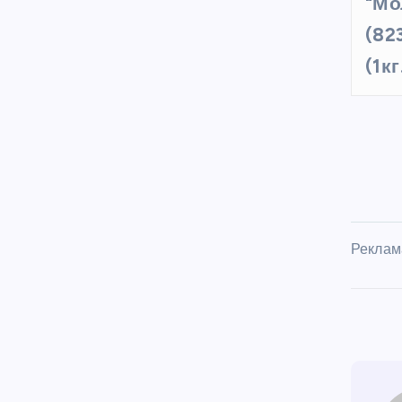
"Мо
(82
(1кг
Реклам