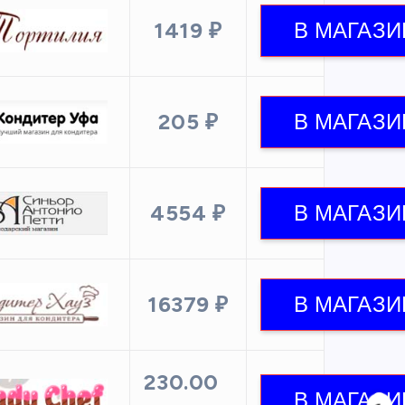
1419 ₽
205 ₽
4554 ₽
16379 ₽
230.00