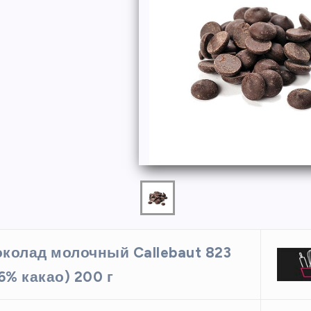
ФОРМЫ
колад молочный Callebaut 823
ая форма
Силиконовая форма для
,6% какао) 200 г
 х 6 см
выпечки 9 ячеек, рифлены
кексики