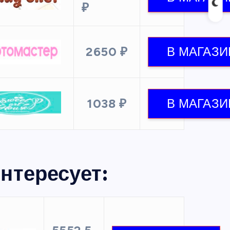
₽
2650 ₽
1038 ₽
нтересует: