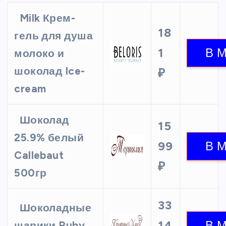
Milk Крем-
18
гель для душа
1
молоко и
шоколад Ice-
₽
cream
Шоколад
15
25.9% белый
99
Callebaut
₽
500гр
33
Шоколадные
14
шарики Ruby