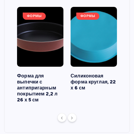
ФОРМЫ
ФОРМЫ
Форма для
Силиконовая
Сил
выпечки с
форма круглая, 22
фор
антипригарным
х 6 см
вып
 3
покрытием 2,2 л
риф
26 х 5 см