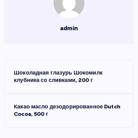
admin
Н
Шоколадная глазурь Шокомилк
а
клубника со сливками, 200 г
в
Какао масло дезодорированное Dutch
и
Cocoa, 500 г
г