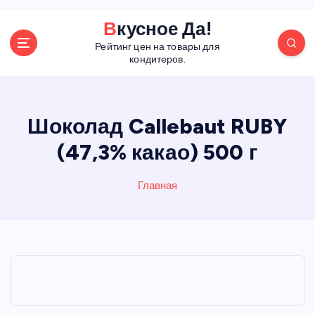
П
Вкусное Да!
е
Рейтинг цен на товары для
р
кондитеров.
е
й
т
и
Шоколад Callebaut RUBY
к
(47,3% какао) 500 г
с
о
д
Главная
е
р
ж
а
н
и
ю