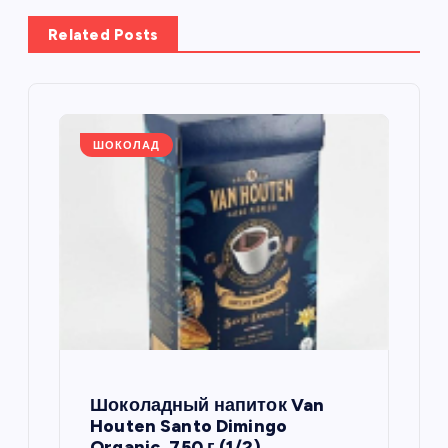
а
Related Posts
ц
и
я
ШОКОЛАД
п
о
з
а
п
Шоколадный напиток Van
Houten Santo Dimingo
Organic, 750 г (1/2)