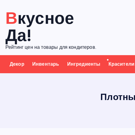
П
Вкусное
е
р
Да!
е
й
Рейтинг цен на товары для кондитеров.
т
и
Декор
Инвентарь
Ингредиенты
Красители
к
с
о
д
Плотны
е
р
ж
а
н