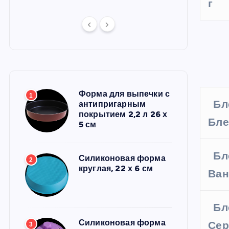
г
Форма для выпечки с
1
Бл
антипригарным
покрытием 2,2 л 26 х
Бле
5 см
Бл
Силиконовая форма
2
круглая, 22 х 6 см
Ван
Бл
Силиконовая форма
Сер
3