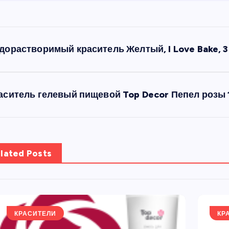
дорастворимый краситель Желтый, I Love Bake, 3
аситель гелевый пищевой Top Decor Пепел розы 
lated Posts
КРАСИТЕЛИ
КР