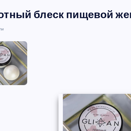
отный блеск пищевой жем
ли