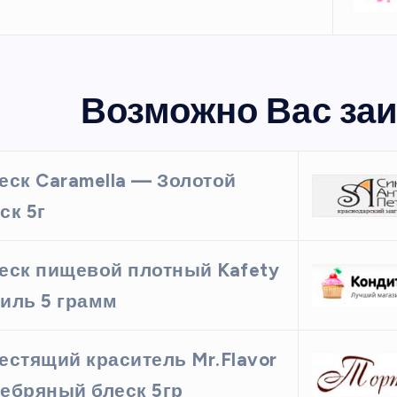
Возможно Вас заи
еск Caramella — Золотой
ск 5г
еск пищевой плотный Kafety
иль 5 грамм
естящий краситель Mr.Flavor
ебряный блеск 5гр