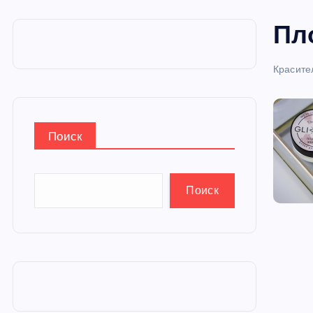
и
Пл
ю
Красите
Поиск
Поиск