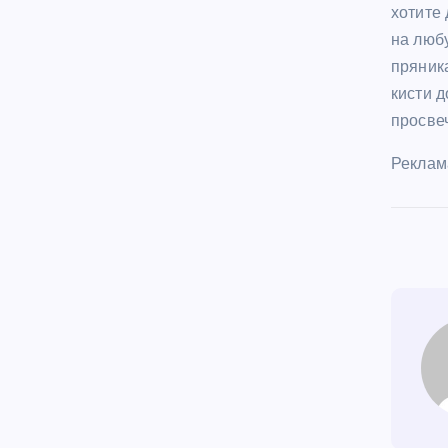
хотите
на любу
пряника
кисти д
просвеч
Реклам