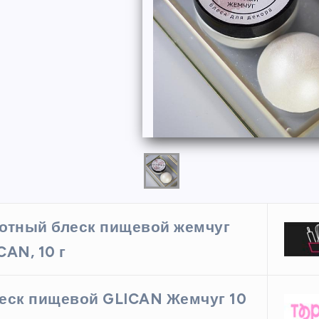
ФОРМЫ
отный блеск пищевой жемчуг
CAN, 10 г
ая форма
Силиконовая форма для
 х 6 см
выпечки 9 ячеек, рифлены
еск пищевой GLICAN Жемчуг 10
кексики