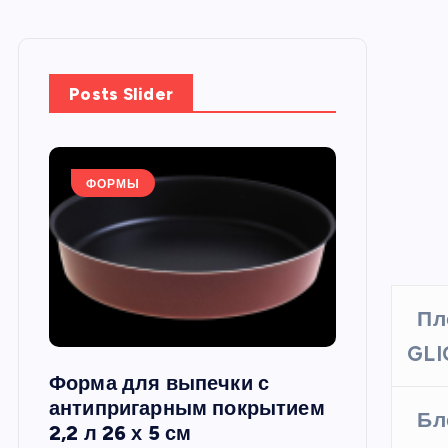
Posts Slider
ФОРМЫ
ФОРМЫ
Пл
GLI
Форма для выпечки с
Силиконов
си,
антипригарным покрытием
круглая, 22
Бл
2,2 л 26 х 5 см