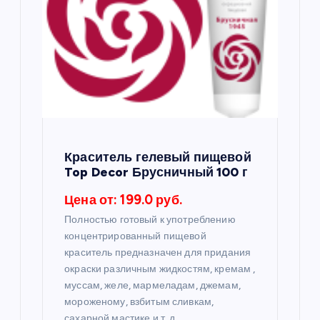
п
о
з
а
Краситель гелевый пищевой
п
Top Decor Брусничный 100 г
Цена от: 199.0 руб.
и
Полностью готовый к употреблению
с
концентрированный пищевой
краситель предназначен для придания
я
окраски различным жидкостям, кремам ,
муссам, желе, мармеладам, джемам,
мороженому, взбитым сливкам,
м
сахарной мастике и т. д.