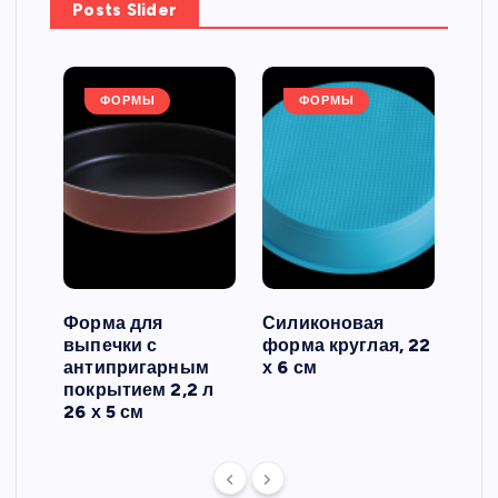
Posts Slider
ФОРМЫ
ФОРМЫ
Форма для
Силиконовая
Сил
выпечки с
форма круглая, 22
фор
антипригарным
х 6 см
вып
 3
покрытием 2,2 л
риф
26 х 5 см