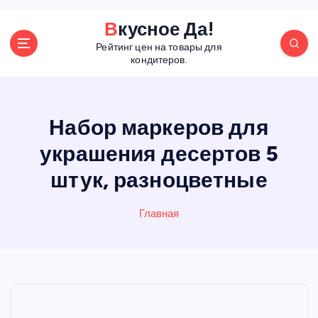
П
Вкусное Да!
е
Рейтинг цен на товары для
р
кондитеров.
е
й
т
и
Набор маркеров для
к
украшения десертов 5
с
о
штук, разноцветные
д
е
р
Главная
ж
а
н
и
ю