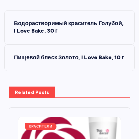
Н
Водорастворимый краситель Голубой,
а
I Love Bake, 30 г
в
Пищевой блеск Золото, I Love Bake, 10 г
и
г
а
Related Posts
ц
и
КРАСИТЕЛИ
я