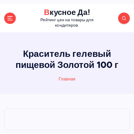
П
Вкусное Да!
е
Рейтинг цен на товары для
р
кондитеров.
е
й
т
и
Краситель гелевый
к
пищевой Золотой 100 г
с
о
д
Главная
е
р
ж
а
н
и
ю