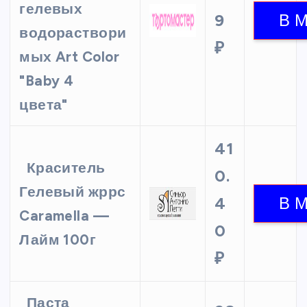
гелевых
9
водораствори
₽
мых Art Color
"Baby 4
цвета"
41
Краситель
0.
Гелевый жррс
4
Caramella —
0
Лайм 100г
₽
Паста