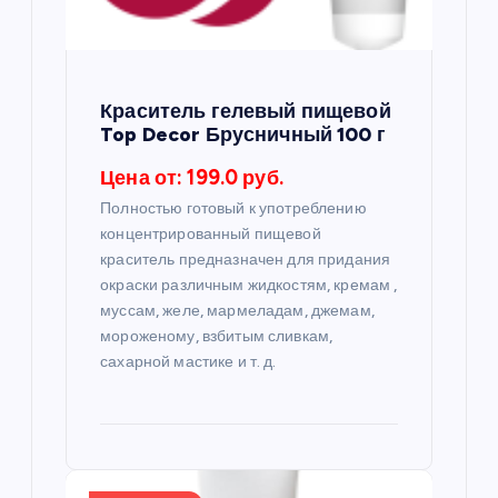
з
а
п
Краситель гелевый пищевой
Top Decor Брусничный 100 г
и
Цена от: 199.0 руб.
с
Полностью готовый к употреблению
концентрированный пищевой
я
краситель предназначен для придания
окраски различным жидкостям, кремам ,
муссам, желе, мармеладам, джемам,
м
мороженому, взбитым сливкам,
сахарной мастике и т. д.