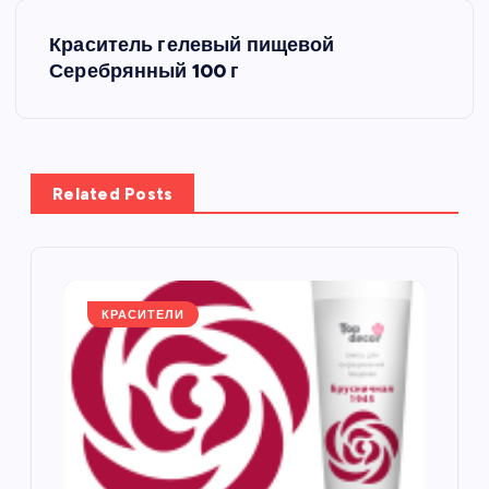
в
Краситель гелевый пищевой
и
Серебрянный 100 г
г
а
Related Posts
ц
и
я
КРАСИТЕЛИ
п
о