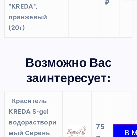
₽
"KREDA",
оранжевый
(20г)
Возможно Вас
заинтересует:
Краситель
KREDA S-gel
водораствори
75
мый Сирень