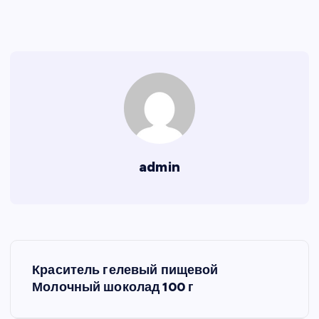
admin
Н
Краситель гелевый пищевой
а
Молочный шоколад 100 г