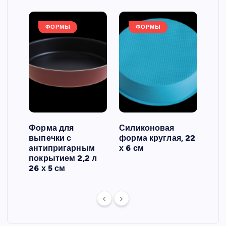
ФОРМЫ
ФОРМЫ
Форма для
Силиконовая
Сил
выпечки с
форма круглая, 22
фор
антипригарным
х 6 см
вып
 3
покрытием 2,2 л
риф
26 х 5 см