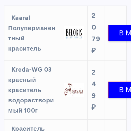
2
Kaaral
0
Полуперманен
тный
79
краситель
₽
Kreda-WG 03
2
красный
4
краситель
9
водораствори
₽
мый 100г
Краситель