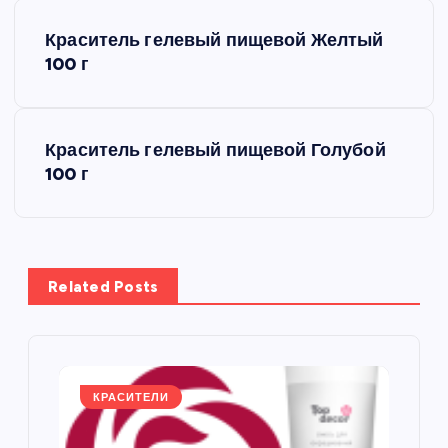
Н
Краситель гелевый пищевой Желтый
а
100 г
в
Краситель гелевый пищевой Голубой
и
100 г
г
а
Related Posts
ц
и
я
КРАСИТЕЛИ