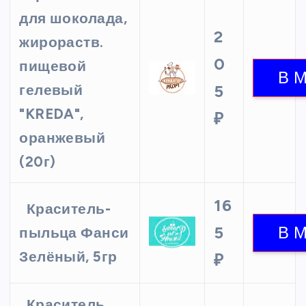
для шоколада,
2
жирораств.
0
пищевой
гелевый
5
"KREDA",
₽
оранжевый
(20г)
16
Краситель-
5
пыльца Фанси
Зелёный, 5гр
₽
Краситель