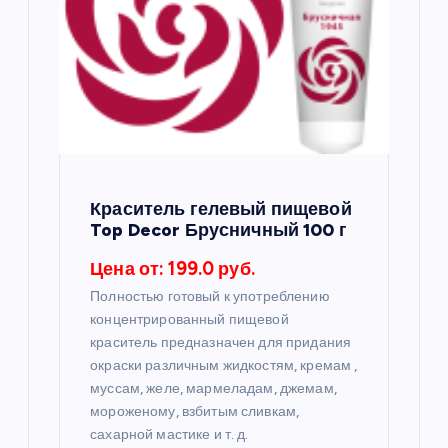
п
о
з
а
п
Краситель гелевый пищевой
Top Decor Брусничный 100 г
и
Цена от: 199.0 руб.
с
Полностью готовый к употреблению
концентрированный пищевой
я
краситель предназначен для придания
окраски различным жидкостям, кремам ,
муссам, желе, мармеладам, джемам,
м
мороженому, взбитым сливкам,
сахарной мастике и т. д.