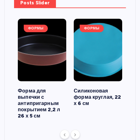
Posts Slider
ФОРМЫ
ФОРМЫ
Форма для
Силиконовая
Сил
выпечки с
форма круглая, 22
фор
антипригарным
х 6 см
вып
 3
покрытием 2,2 л
риф
26 х 5 см