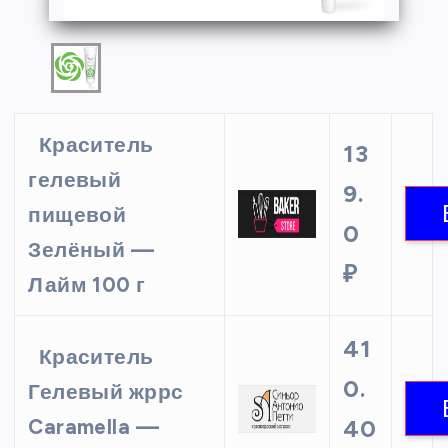
Краситель
13
гелевый
9.
пищевой
0
Зелёный —
₽
Лайм 100 г
41
Краситель
0.
Гелевый жррс
Caramella —
40