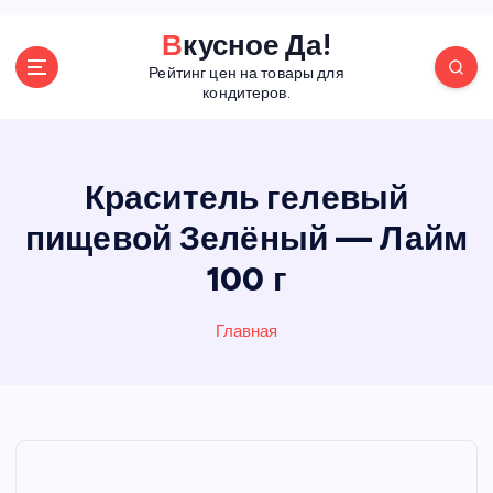
П
Вкусное Да!
е
Рейтинг цен на товары для
р
кондитеров.
е
й
т
и
Краситель гелевый
к
пищевой Зелёный — Лайм
с
о
100 г
д
е
р
Главная
ж
а
н
и
ю