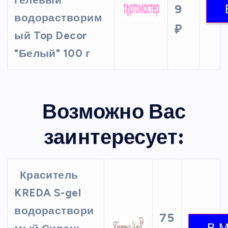
гелевый
9
водорастворим
₽
ый Top Decor
"Белый" 100 г
Возможно Вас
заинтересует:
Краситель
KREDA S-gel
водораствори
75