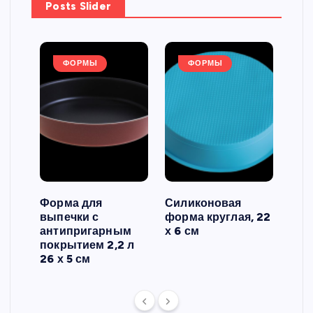
Posts Slider
ФОРМЫ
ФОРМЫ
Форма для
Силиконовая
Сил
выпечки с
форма круглая, 22
фор
антипригарным
х 6 см
вып
 3
покрытием 2,2 л
риф
26 х 5 см