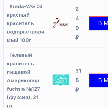
Kreda-WG 03
2
красный
4
краситель
9
водораствори
₽
мый 100г
Гелевый
краситель
31
пищевой
5
Америколор
fuchsia №127
₽
(фуксия), 21
гр.