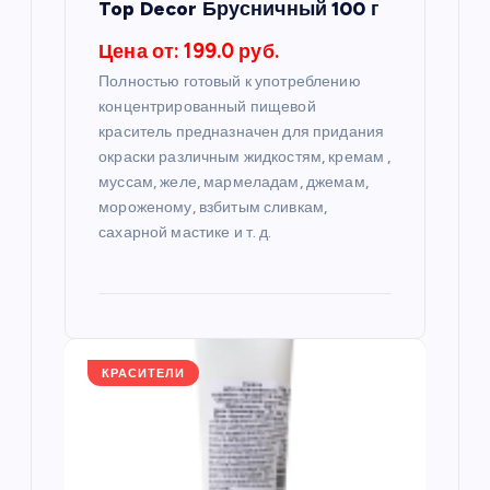
п
Top Decor Брусничный 100 г
Цена от: 199.0 руб.
и
Полностью готовый к употреблению
с
концентрированный пищевой
краситель предназначен для придания
я
окраски различным жидкостям, кремам ,
муссам, желе, мармеладам, джемам,
мороженому, взбитым сливкам,
м
сахарной мастике и т. д.
КРАСИТЕЛИ