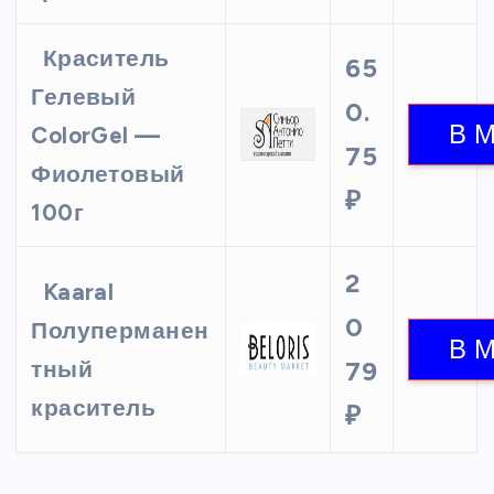
Краситель
65
Гелевый
0.
ColorGel —
75
Фиолетовый
₽
100г
2
Kaaral
0
Полуперманен
тный
79
краситель
₽