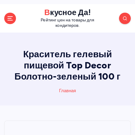
П
Вкусное Да!
е
Рейтинг цен на товары для
р
кондитеров.
е
й
т
и
Краситель гелевый
к
пищевой Top Decor
с
о
Болотно-зеленый 100 г
д
е
р
Главная
ж
а
н
и
ю