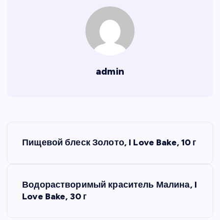
admin
Н
Пищевой блеск Золото, I Love Bake, 10 г
а
в
Водорастворимый краситель Малина, I
Love Bake, 30 г
и