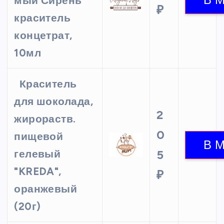
мый Сирень
₽
краситель
концетрат,
10мл
Краситель
для шоколада,
2
жирораств.
0
пищевой
гелевый
5
"KREDA",
₽
оранжевый
(20г)