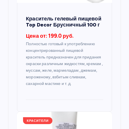
а
п
Краситель гелевый пищевой
Top Decor Брусничный 100 г
и
Цена от: 199.0 руб.
с
Полностью готовый к употреблению
концентрированный пищевой
я
краситель предназначен для придания
окраски различным жидкостям, кремам ,
муссам, желе, мармеладам, джемам,
м
мороженому, взбитым сливкам,
сахарной мастике и т. д.
КРАСИТЕЛИ