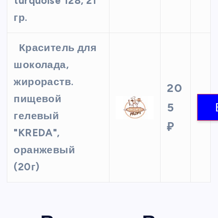
turquoise 128, 21
гр.
Краситель для
шоколада,
жирораств.
20
пищевой
5
гелевый
₽
"KREDA",
оранжевый
(20г)