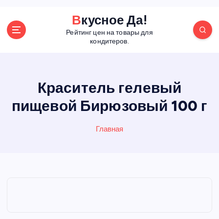
П
Вкусное Да!
е
Рейтинг цен на товары для
р
кондитеров.
е
й
т
и
Краситель гелевый
к
пищевой Бирюзовый 100 г
с
о
д
Главная
е
р
ж
а
н
и
ю