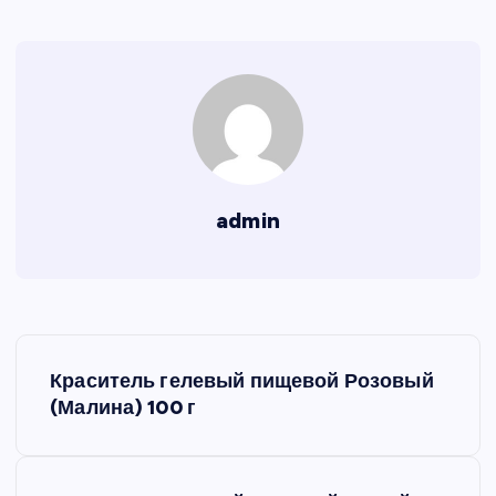
admin
Н
Краситель гелевый пищевой Розовый
а
(Малина) 100 г
в