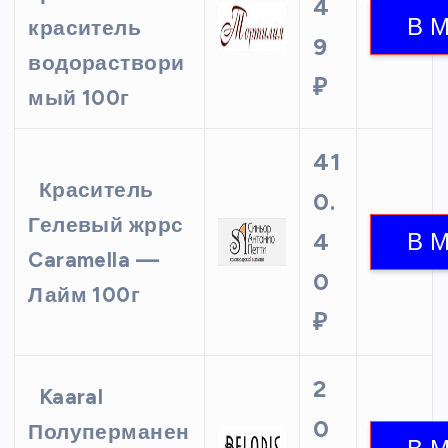
4
краситель
9
водораствори
₽
мый 100г
41
Краситель
0.
Гелевый жррс
4
Caramella —
0
Лайм 100г
₽
2
Kaaral
0
Полуперманен