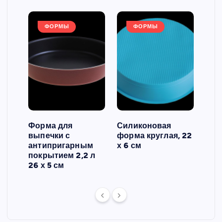
ФОРМЫ
ФОРМЫ
Форма для
Силиконовая
Сил
выпечки с
форма круглая, 22
фор
антипригарным
х 6 см
вып
 3
покрытием 2,2 л
риф
26 х 5 см