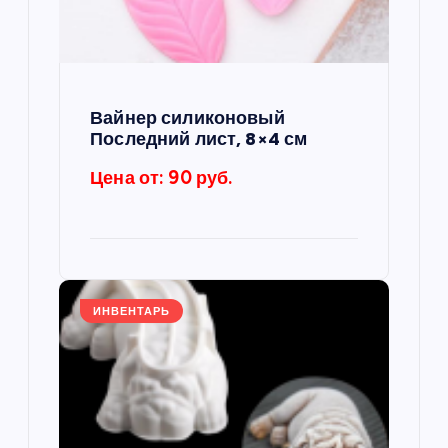
з
а
п
Вайнер силиконовый
Последний лист, 8×4 см
и
Цена от: 90 руб.
с
я
м
ИНВЕНТАРЬ