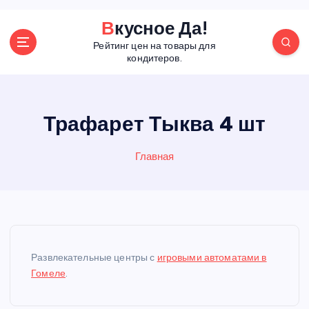
П
Вкусное Да!
е
Рейтинг цен на товары для
р
кондитеров.
е
й
т
и
Трафарет Тыква 4 шт
к
с
Главная
о
д
е
р
ж
а
н
Развлекательные центры с
игровыми автоматами в
и
Гомеле
.
ю