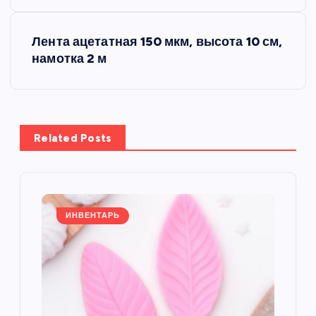
в
Лента ацетатная 150 мкм, высота 10 см,
и
намотка 2 м
г
а
Related Posts
ц
и
я
ИНВЕНТАРЬ
п
о