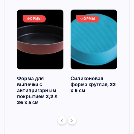
ФОРМЫ
ФОРМЫ
Форма для
Силиконовая
Сил
выпечки с
форма круглая, 22
фор
антипригарным
х 6 см
вып
 3
покрытием 2,2 л
риф
26 х 5 см