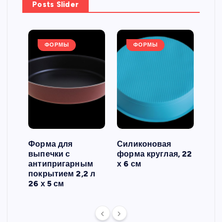
Posts Slider
ФОРМЫ
ФОРМЫ
Форма для
Силиконовая
Сил
выпечки с
форма круглая, 22
фор
антипригарным
х 6 см
вып
 3
покрытием 2,2 л
риф
26 х 5 см