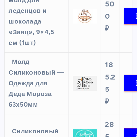
молд для
50
леденцов и
0
шоколада
₽
«Заяц», 9×4,5
см (1шт)
Молд
18
Силиконовый —
5.2
Одежда для
5
Деда Мороза
₽
63х50мм
28
Силиконовый
5