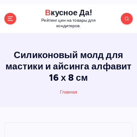
П
Вкусное Да!
е
Рейтинг цен на товары для
р
кондитеров.
е
й
т
и
Силиконовый молд для
к
мастики и айсинга алфавит
с
о
16 х 8 см
д
е
р
Главная
ж
а
н
и
ю