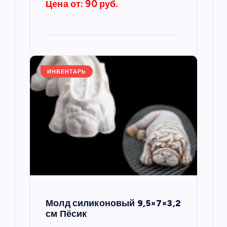
Цена от: 90 руб.
с
я
м
ИНВЕНТАРЬ
Молд силиконовый 9,5×7×3,2
см Пёсик