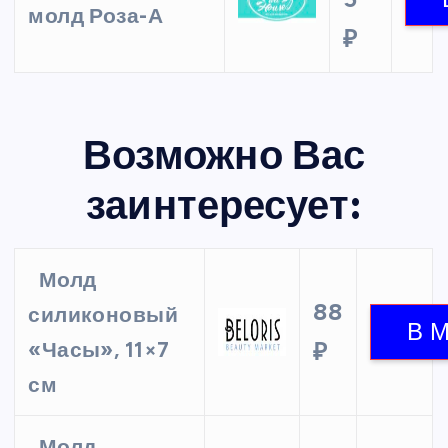
молд Роза-А
₽
Возможно Вас
заинтересует:
Молд
88
силиконовый
«Часы», 11×7
₽
см
Молд