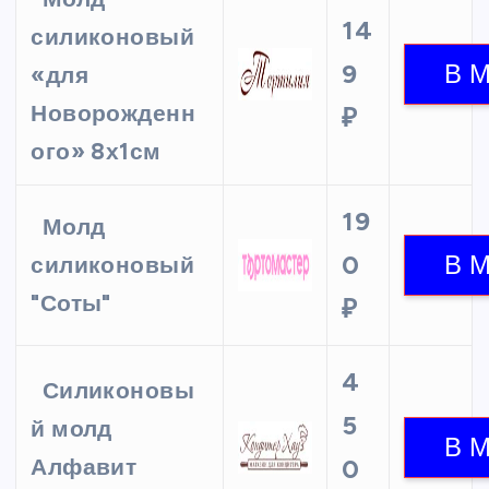
14
силиконовый
9
«для
Новорожденн
₽
ого» 8х1см
19
Молд
0
силиконовый
"Соты"
₽
4
Силиконовы
5
й молд
Алфавит
0