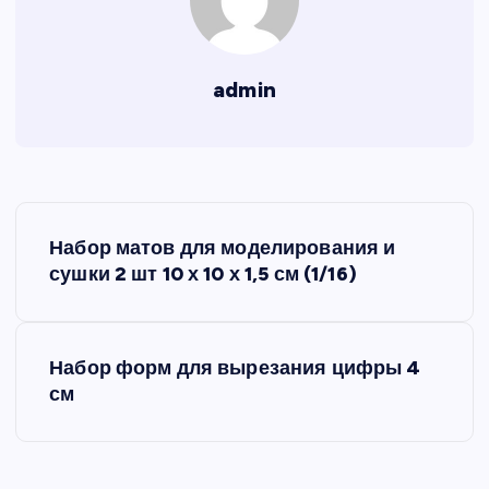
admin
Н
Набор матов для моделирования и
а
сушки 2 шт 10 х 10 х 1,5 см (1/16)
в
Набор форм для вырезания цифры 4
и
см
г