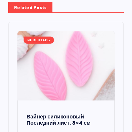
а
Related Posts
ц
и
я
ИНВЕНТАРЬ
п
о
з
а
п
Вайнер силиконовый
Последний лист, 8×4 см
и