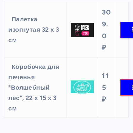
30
Палетка
9.
изогнутая 32 х 3
0
см
₽
Коробочка для
11
печенья
5
"Волшебный
лес", 22 х 15 х 3
₽
см