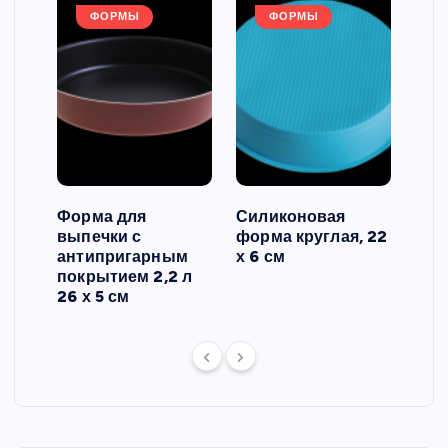
ФОРМЫ
ФОРМЫ
Форма для
Силиконовая
Сил
выпечки с
форма круглая, 22
фор
антипригарным
х 6 см
вып
 3
покрытием 2,2 л
риф
26 х 5 см