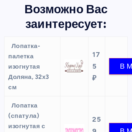
Возможно Вас
заинтересует:
Лопатка-
17
палетка
5
изогнутая
Доляна, 32х3
₽
см
Лопатка
(спатула)
25
изогнутая с
9