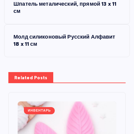
Шпатель металический, прямой 13 x 11
а
см
в
Молд силиконовый Русский Алфавит
и
18 x 11 см
г
а
Related Posts
ц
и
я
ИНВЕНТАРЬ
п