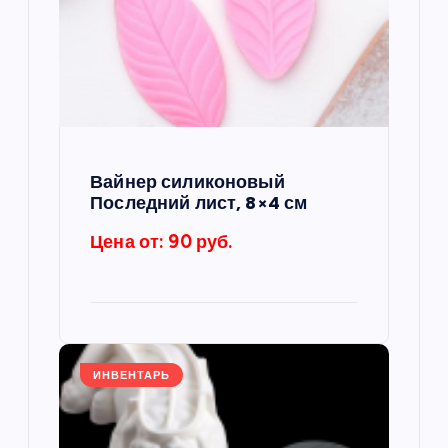
о
з
а
п
Вайнер силиконовый
Последний лист, 8×4 см
и
Цена от: 90 руб.
с
я
м
ИНВЕНТАРЬ