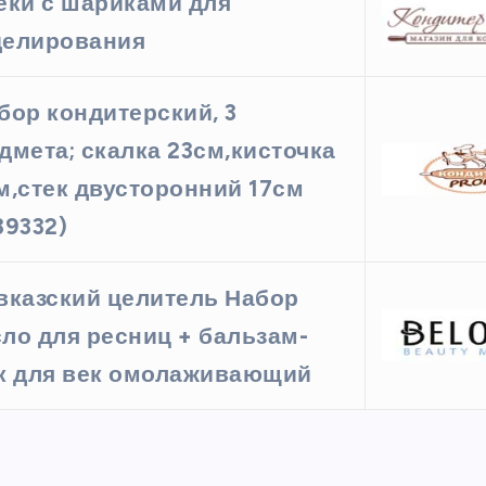
еки с шариками для
елирования
бор кондитерский, 3
дмета; скалка 23см,кисточка
м,стек двусторонний 17см
39332)
вказский целитель Набор
ло для ресниц + бальзам-
к для век омолаживающий