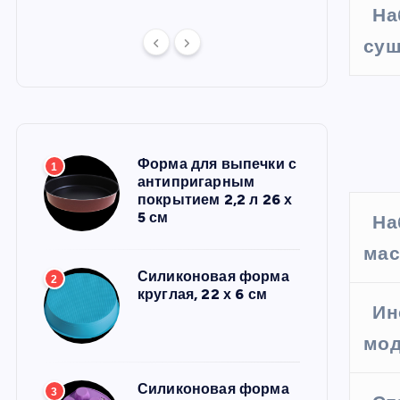
На
суш
Форма для выпечки с
1
антипригарным
покрытием 2,2 л 26 х
5 см
На
мас
Силиконовая форма
2
круглая, 22 х 6 см
Ин
мод
Силиконовая форма
3