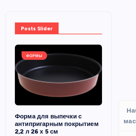
Posts Slider
ФОРМЫ
ФОРМЫ
На
Форма для выпечки с
Силиконов
мас
си,
антипригарным покрытием
круглая, 22
2,2 л 26 х 5 см