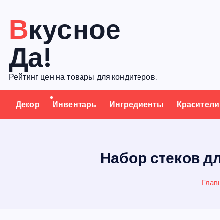
П
Вкусное
е
р
Да!
е
й
Рейтинг цен на товары для кондитеров.
т
и
Декор
Инвентарь
Ингредиенты
Красители
к
с
о
д
Набор стеков д
е
р
Глав
ж
а
н