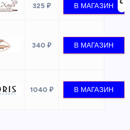
325 ₽
340 ₽
1040 ₽