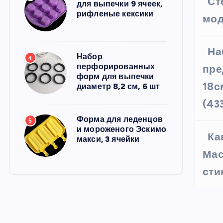
Ст
для выпечки 9 ячеек,
рифленые кексики
мод
На
Набор
4
перфорированных
пре
форм для выпечки
18с
диаметр 8,2 см, 6 шт
(43
Форма для леденцов
5
и мороженого Эскимо
Ка
макси, 3 ячейки
Мас
сти