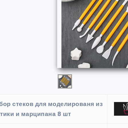
ФОРМЫ
бор стеков для моделированя из
ая форма
Силиконовая форма для
тики и марципана 8 шт
 х 6 см
выпечки 9 ячеек, рифлены
кексики