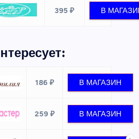
395 ₽
нтересует:
186 ₽
259 ₽