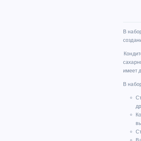
В набо
создан
Кондит
сахарн
имеет 
В набо
Ст
др
Ко
вы
Ст
Ва