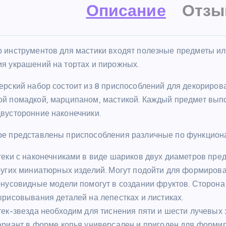
Описание
Отзы
р инструментов для мастики входят полезные предметы или
ия украшений на тортах и пирожных.
ерский набор состоит из 8 приспособлений для декорирова
ой помадкой, марципаном, мастикой. Каждый предмет выпол
двусторонние наконечники.
ре представлены приспособления различные по функцион
еки с наконечниками в виде шариков двух диаметров пре
угих миниатюрных изделий. Могут подойти для формиров
нусовидные модели помогут в создании фруктов. Сторона
рисовывания деталей на лепестках и листиках.
ек-звезда необходим для тиснения пяти и шести лучевых
риант в форме копья универсален и пригоден для формир