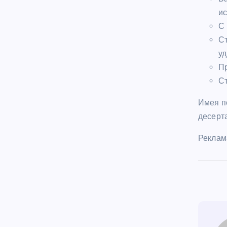
ис
С 
Ст
у
Пр
Ст
Имея п
десерта
Реклам