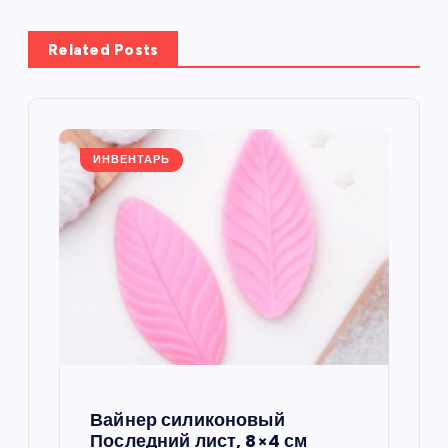
г
Related Posts
а
ц
и
ИНВЕНТАРЬ
я
п
о
з
а
Вайнер силиконовый
Последний лист, 8×4 см