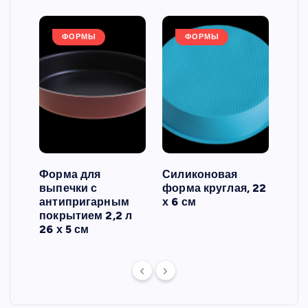
ФОРМЫ
ФОРМЫ
Форма для
Силиконовая
Сил
выпечки с
форма круглая, 22
фор
антипригарным
х 6 см
вып
 3
покрытием 2,2 л
риф
26 х 5 см