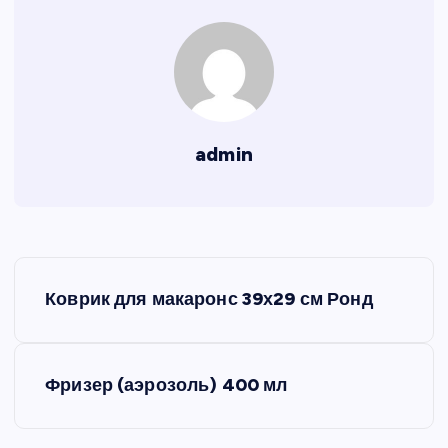
admin
Н
Коврик для макаронс 39х29 см Ронд
а
в
Фризер (аэрозоль) 400 мл
и