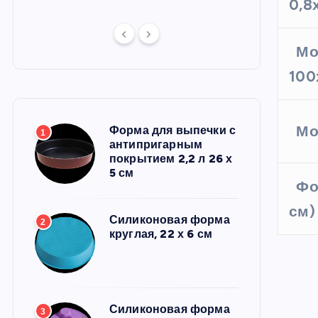
0,8
Мо
10
Мо
Форма для выпечки с
1
антипригарным
покрытием 2,2 л 26 х
5 см
Фо
см)
Силиконовая форма
2
круглая, 22 х 6 см
Силиконовая форма
3