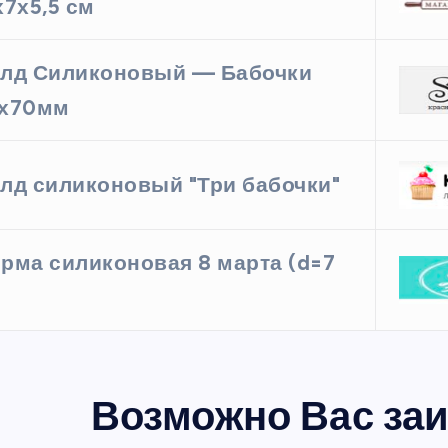
х7х5,5 см
лд Силиконовый — Бабочки
0х70мм
лд силиконовый "Три бабочки"
рма силиконовая 8 марта (d=7
Возможно Вас заи