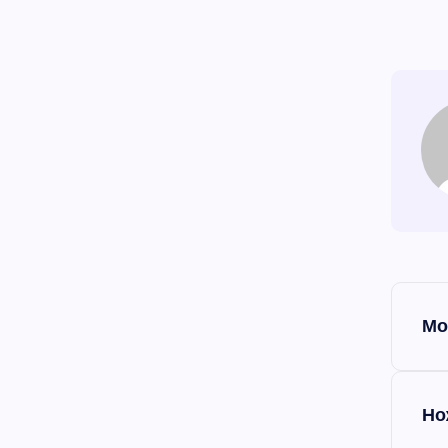
Н
Мо
а
в
Но