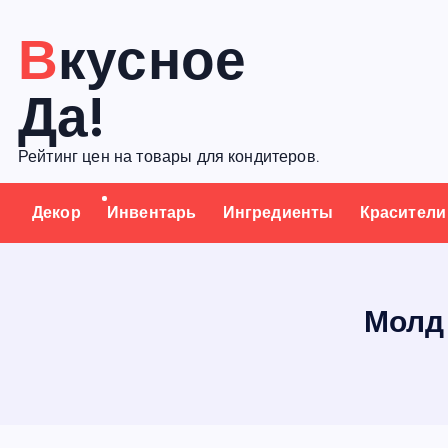
П
Вкусное
е
р
Да!
е
й
Рейтинг цен на товары для кондитеров.
т
и
Декор
Инвентарь
Ингредиенты
Красители
к
с
о
д
Молд 
е
р
ж
а
н