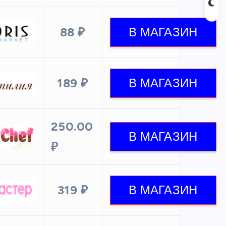
88 ₽
189 ₽
250.00
₽
319 ₽