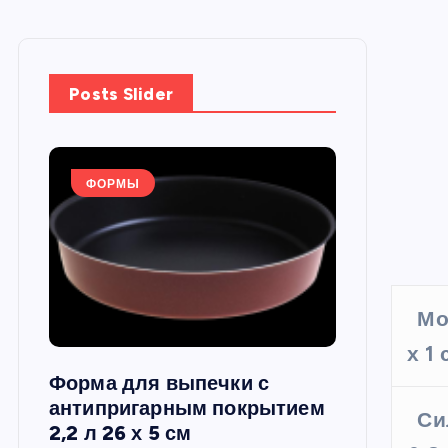
Posts Slider
ФОРМЫ
ФОРМЫ
Мо
х 1
Форма для выпечки с
Силиконов
си,
антипригарным покрытием
круглая, 22
Си
2,2 л 26 х 5 см