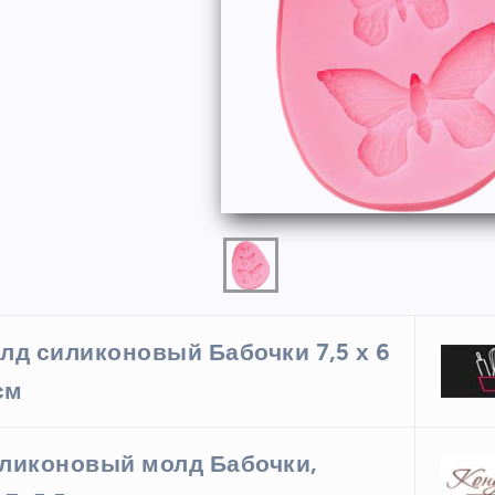
ФОРМЫ
лд силиконовый Бабочки 7,5 х 6
 см
ая форма
Силиконовая форма для
 х 6 см
выпечки 9 ячеек, рифлены
ликоновый молд Бабочки,
кексики