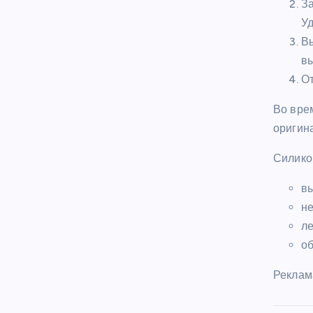
За
Уд
В
в
От
Во вре
оригин
Силико
вы
не
ле
об
Реклам