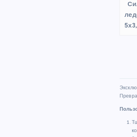
Си
лед
5х3
Эксклю
Превра
Пользо
Тщ
ко