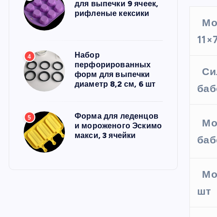
для выпечки 9 ячеек,
рифленые кексики
Мо
11×
Набор
4
перфорированных
Си
форм для выпечки
диаметр 8,2 см, 6 шт
баб
Форма для леденцов
5
Мо
и мороженого Эскимо
макси, 3 ячейки
баб
Мо
шт