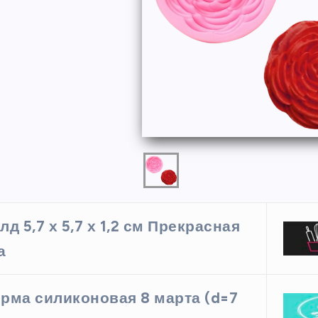
ФОРМЫ
лд 5,7 х 5,7 х 1,2 см Прекрасная
а
ая форма
Силиконовая форма для
 х 6 см
выпечки 9 ячеек, рифлены
рма силиконовая 8 марта (d=7
кексики