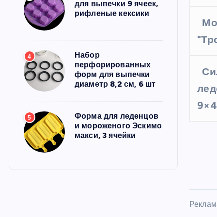
для выпечки 9 ячеек,
рифленые кексики
Мо
"Тр
Набор
4
перфорированных
Си
форм для выпечки
диаметр 8,2 см, 6 шт
лед
9×4
Форма для леденцов
5
и мороженого Эскимо
макси, 3 ячейки
Реклам