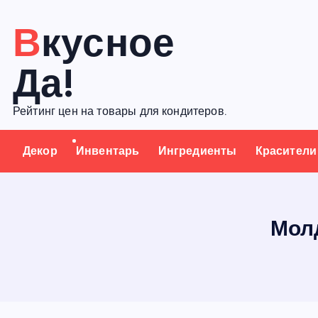
П
Вкусное
е
р
Да!
е
й
Рейтинг цен на товары для кондитеров.
т
и
Декор
Инвентарь
Ингредиенты
Красители
к
с
о
д
Молд
е
р
ж
а
н