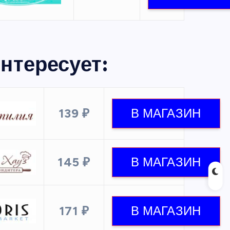
нтересует:
139 ₽
145 ₽
171 ₽