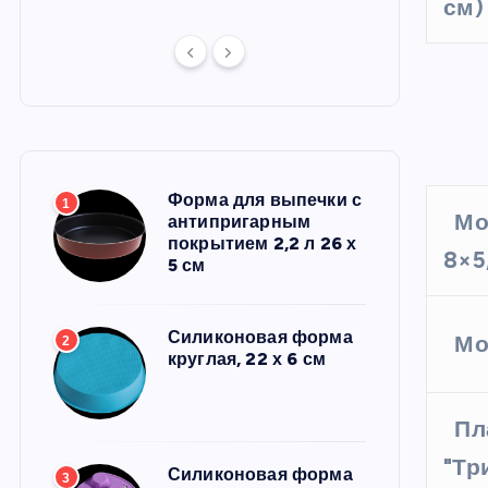
см)
Форма для выпечки с
1
Мо
антипригарным
покрытием 2,2 л 26 х
8×5
5 см
Силиконовая форма
Мо
2
круглая, 22 х 6 см
Пл
"Тр
Силиконовая форма
3