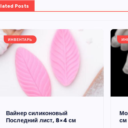
lated Posts
ИНВЕНТАРЬ
ИН
Вайнер силиконовый
Мо
Последний лист, 8×4 см
см