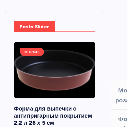
Posts Slider
ФОРМЫ
ФОРМЫ
Мо
роз
Форма для выпечки с
Силиконов
си,
антипригарным покрытием
круглая, 22
Фо
2,2 л 26 х 5 см