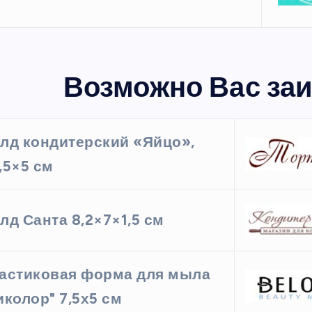
Возможно Вас заи
лд кондитерский «Яйцо»,
,5×5 см
лд Санта 8,2×7×1,5 см
астиковая форма для мыла
иколор" 7,5х5 см