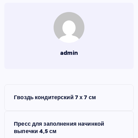
admin
Н
Гвоздь кондитерский 7 х 7 см
а
в
Пресс для заполнения начинкой
выпечки 4,5 см
и