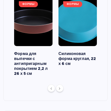
ФОРМЫ
ФОРМЫ
Форма для
Силиконовая
Сил
выпечки с
форма круглая, 22
фор
антипригарным
х 6 см
вып
 3
покрытием 2,2 л
риф
26 х 5 см